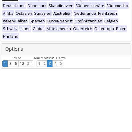
Deutschland
Dänemark
Skandinavien
Südhemisphäre
Südamerika
Afrika
Ostasien
Südasien
Australien
Niederlande
Frankreich
Italien/Balkan
Spanien
Türkei/Nahost
Großbritannien
Belgien
Schweiz
Island
Global
Mittelamerika
Österreich
Osteuropa
Polen
Finnland
Options
Intervall
Number of panels in row
1
3
6
12
24
1
2
3
4
6