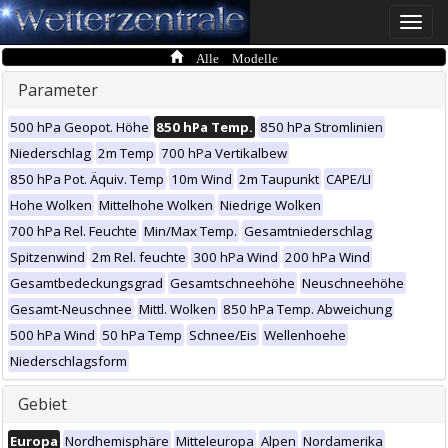
Toggle
naviga
Alle Modelle
Parameter
500 hPa Geopot. Höhe
850 hPa Temp.
850 hPa Stromlinien
Niederschlag
2m Temp
700 hPa Vertikalbew
850 hPa Pot. Äquiv. Temp
10m Wind
2m Taupunkt
CAPE/LI
Hohe Wolken
Mittelhohe Wolken
Niedrige Wolken
700 hPa Rel. Feuchte
Min/Max Temp.
Gesamtniederschlag
Spitzenwind
2m Rel. feuchte
300 hPa Wind
200 hPa Wind
Gesamtbedeckungsgrad
Gesamtschneehöhe
Neuschneehöhe
Gesamt-Neuschnee
Mittl. Wolken
850 hPa Temp. Abweichung
500 hPa Wind
50 hPa Temp
Schnee/Eis
Wellenhoehe
Niederschlagsform
Gebiet
Europa
Nordhemisphäre
Mitteleuropa
Alpen
Nordamerika