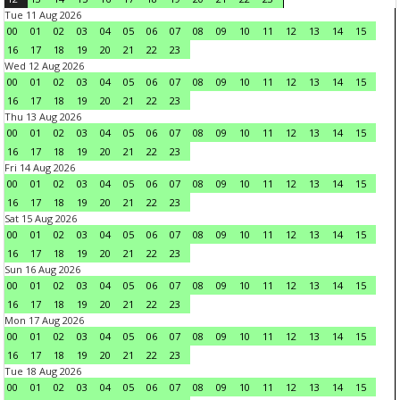
Tue 11 Aug 2026
00
01
02
03
04
05
06
07
08
09
10
11
12
13
14
15
16
17
18
19
20
21
22
23
Wed 12 Aug 2026
00
01
02
03
04
05
06
07
08
09
10
11
12
13
14
15
16
17
18
19
20
21
22
23
Thu 13 Aug 2026
00
01
02
03
04
05
06
07
08
09
10
11
12
13
14
15
16
17
18
19
20
21
22
23
Fri 14 Aug 2026
00
01
02
03
04
05
06
07
08
09
10
11
12
13
14
15
16
17
18
19
20
21
22
23
Sat 15 Aug 2026
00
01
02
03
04
05
06
07
08
09
10
11
12
13
14
15
16
17
18
19
20
21
22
23
Sun 16 Aug 2026
00
01
02
03
04
05
06
07
08
09
10
11
12
13
14
15
16
17
18
19
20
21
22
23
Mon 17 Aug 2026
00
01
02
03
04
05
06
07
08
09
10
11
12
13
14
15
16
17
18
19
20
21
22
23
Tue 18 Aug 2026
00
01
02
03
04
05
06
07
08
09
10
11
12
13
14
15