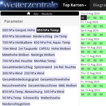
Top Karten
Diagr
Alle Modelle
Thu 6 Aug 2026
00
01
02
03
Parameter
Fri 7 Aug 2026
00
01
02
03
500 hPa Geopot. Höhe
850 hPa Temp.
Sat 8 Aug 2026
00
01
02
03
850 hPa Stromlinien
Niederschlag
2m Temp
Sun 9 Aug 2026
700 hPa Vertikalbew
850 hPa Pot. Äquiv. Temp
00
01
02
03
Mon 10 Aug 2026
10m Wind
2m Taupunkt
CAPE/LI
Hohe Wolken
00
01
02
03
Mittelhohe Wolken
Niedrige Wolken
Tue 11 Aug 2026
00
01
02
03
700 hPa Rel. Feuchte
Min/Max Temp.
Wed 12 Aug 2026
Gesamtniederschlag
Spitzenwind
2m Rel. feuchte
00
01
02
03
300 hPa Wind
200 hPa Wind
Thu 13 Aug 2026
00
01
02
03
Gesamtbedeckungsgrad
Gesamtschneehöhe
Fri 14 Aug 2026
Neuschneehöhe
Gesamt-Neuschnee
Mittl. Wolken
00
01
02
03
Sat 15 Aug 2026
850 hPa Temp. Abweichung
500 hPa Wind
00
01
02
03
50 hPa Temp
Schnee/Eis
Wellenhoehe
Niederschlagsform