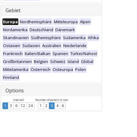
Gebiet
Europa
Nordhemisphäre
Mitteleuropa
Alpen
Nordamerika
Deutschland
Dänemark
Skandinavien
Südhemisphäre
Südamerika
Afrika
Ostasien
Südasien
Australien
Niederlande
Frankreich
Italien/Balkan
Spanien
Türkei/Nahost
Großbritannien
Belgien
Schweiz
Island
Global
Mittelamerika
Österreich
Osteuropa
Polen
Finnland
Options
Intervall
Number of panels in row
1
3
6
12
24
1
2
3
4
6