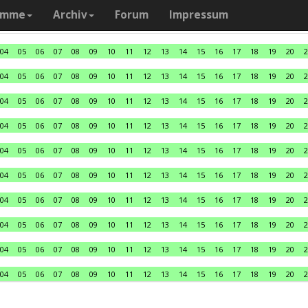
amme
Archiv
Forum
Impressum
04
05
06
07
08
09
10
11
12
13
14
15
16
17
18
19
20
2
04
05
06
07
08
09
10
11
12
13
14
15
16
17
18
19
20
2
04
05
06
07
08
09
10
11
12
13
14
15
16
17
18
19
20
2
04
05
06
07
08
09
10
11
12
13
14
15
16
17
18
19
20
2
04
05
06
07
08
09
10
11
12
13
14
15
16
17
18
19
20
2
04
05
06
07
08
09
10
11
12
13
14
15
16
17
18
19
20
2
04
05
06
07
08
09
10
11
12
13
14
15
16
17
18
19
20
2
04
05
06
07
08
09
10
11
12
13
14
15
16
17
18
19
20
2
04
05
06
07
08
09
10
11
12
13
14
15
16
17
18
19
20
2
04
05
06
07
08
09
10
11
12
13
14
15
16
17
18
19
20
2