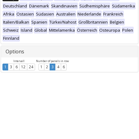
Deutschland
Dänemark
Skandinavien
Südhemisphäre
Südamerika
Afrika
Ostasien
Südasien
Australien
Niederlande
Frankreich
Italien/Balkan
Spanien
Türkei/Nahost
Großbritannien
Belgien
Schweiz
Island
Global
Mittelamerika
Österreich
Osteuropa
Polen
Finnland
Options
Intervall
Number of panels in row
1
3
6
12
24
1
2
3
4
6