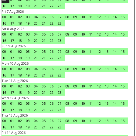
16
17
18
19
20
21
22
23
Fri 7 Aug 2026
00
01
02
03
04
05
06
07
08
09
10
11
12
13
14
15
16
17
18
19
20
21
22
23
Sat 8 Aug 2026
00
01
02
03
04
05
06
07
08
09
10
11
12
13
14
15
16
17
18
19
20
21
22
23
Sun 9 Aug 2026
00
01
02
03
04
05
06
07
08
09
10
11
12
13
14
15
16
17
18
19
20
21
22
23
Mon 10 Aug 2026
00
01
02
03
04
05
06
07
08
09
10
11
12
13
14
15
16
17
18
19
20
21
22
23
Tue 11 Aug 2026
00
01
02
03
04
05
06
07
08
09
10
11
12
13
14
15
16
17
18
19
20
21
22
23
Wed 12 Aug 2026
00
01
02
03
04
05
06
07
08
09
10
11
12
13
14
15
16
17
18
19
20
21
22
23
Thu 13 Aug 2026
00
01
02
03
04
05
06
07
08
09
10
11
12
13
14
15
16
17
18
19
20
21
22
23
Fri 14 Aug 2026