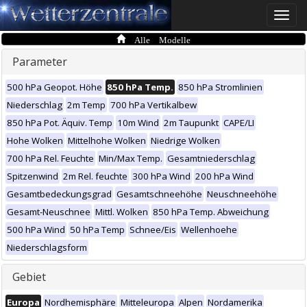
Toggle
naviga
Alle Modelle
Parameter
500 hPa Geopot. Höhe
850 hPa Temp.
850 hPa Stromlinien
Niederschlag
2m Temp
700 hPa Vertikalbew
850 hPa Pot. Äquiv. Temp
10m Wind
2m Taupunkt
CAPE/LI
Hohe Wolken
Mittelhohe Wolken
Niedrige Wolken
700 hPa Rel. Feuchte
Min/Max Temp.
Gesamtniederschlag
Spitzenwind
2m Rel. feuchte
300 hPa Wind
200 hPa Wind
Gesamtbedeckungsgrad
Gesamtschneehöhe
Neuschneehöhe
Gesamt-Neuschnee
Mittl. Wolken
850 hPa Temp. Abweichung
500 hPa Wind
50 hPa Temp
Schnee/Eis
Wellenhoehe
Niederschlagsform
Gebiet
Europa
Nordhemisphäre
Mitteleuropa
Alpen
Nordamerika