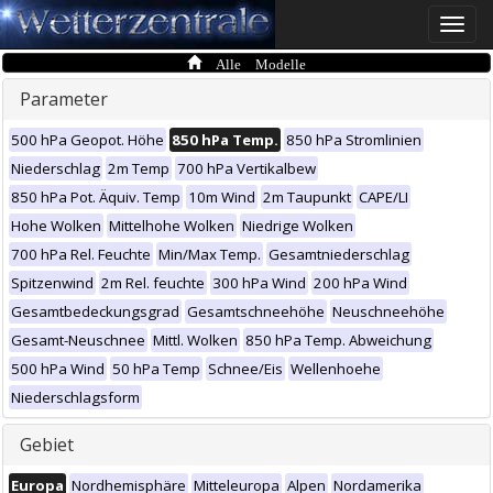
Toggle
naviga
Alle Modelle
Parameter
500 hPa Geopot. Höhe
850 hPa Temp.
850 hPa Stromlinien
Niederschlag
2m Temp
700 hPa Vertikalbew
850 hPa Pot. Äquiv. Temp
10m Wind
2m Taupunkt
CAPE/LI
Hohe Wolken
Mittelhohe Wolken
Niedrige Wolken
700 hPa Rel. Feuchte
Min/Max Temp.
Gesamtniederschlag
Spitzenwind
2m Rel. feuchte
300 hPa Wind
200 hPa Wind
Gesamtbedeckungsgrad
Gesamtschneehöhe
Neuschneehöhe
Gesamt-Neuschnee
Mittl. Wolken
850 hPa Temp. Abweichung
500 hPa Wind
50 hPa Temp
Schnee/Eis
Wellenhoehe
Niederschlagsform
Gebiet
Europa
Nordhemisphäre
Mitteleuropa
Alpen
Nordamerika