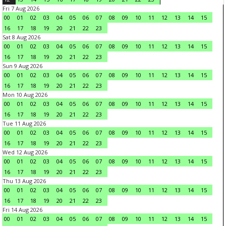
Fri 7 Aug 2026
00
01
02
03
04
05
06
07
08
09
10
11
12
13
14
15
16
17
18
19
20
21
22
23
Sat 8 Aug 2026
00
01
02
03
04
05
06
07
08
09
10
11
12
13
14
15
16
17
18
19
20
21
22
23
Sun 9 Aug 2026
00
01
02
03
04
05
06
07
08
09
10
11
12
13
14
15
16
17
18
19
20
21
22
23
Mon 10 Aug 2026
00
01
02
03
04
05
06
07
08
09
10
11
12
13
14
15
16
17
18
19
20
21
22
23
Tue 11 Aug 2026
00
01
02
03
04
05
06
07
08
09
10
11
12
13
14
15
16
17
18
19
20
21
22
23
Wed 12 Aug 2026
00
01
02
03
04
05
06
07
08
09
10
11
12
13
14
15
16
17
18
19
20
21
22
23
Thu 13 Aug 2026
00
01
02
03
04
05
06
07
08
09
10
11
12
13
14
15
16
17
18
19
20
21
22
23
Fri 14 Aug 2026
00
01
02
03
04
05
06
07
08
09
10
11
12
13
14
15