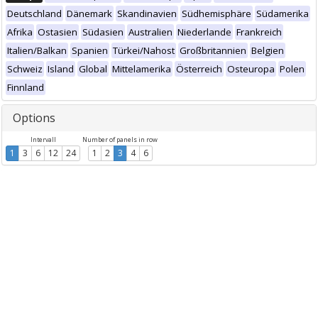
Deutschland
Dänemark
Skandinavien
Südhemisphäre
Südamerika
Afrika
Ostasien
Südasien
Australien
Niederlande
Frankreich
Italien/Balkan
Spanien
Türkei/Nahost
Großbritannien
Belgien
Schweiz
Island
Global
Mittelamerika
Österreich
Osteuropa
Polen
Finnland
Options
Intervall
Number of panels in row
1
3
6
12
24
1
2
3
4
6