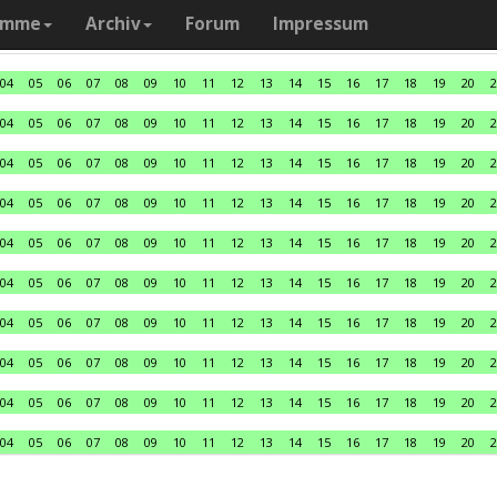
amme
Archiv
Forum
Impressum
04
05
06
07
08
09
10
11
12
13
14
15
16
17
18
19
20
2
04
05
06
07
08
09
10
11
12
13
14
15
16
17
18
19
20
2
04
05
06
07
08
09
10
11
12
13
14
15
16
17
18
19
20
2
04
05
06
07
08
09
10
11
12
13
14
15
16
17
18
19
20
2
04
05
06
07
08
09
10
11
12
13
14
15
16
17
18
19
20
2
04
05
06
07
08
09
10
11
12
13
14
15
16
17
18
19
20
2
04
05
06
07
08
09
10
11
12
13
14
15
16
17
18
19
20
2
04
05
06
07
08
09
10
11
12
13
14
15
16
17
18
19
20
2
04
05
06
07
08
09
10
11
12
13
14
15
16
17
18
19
20
2
04
05
06
07
08
09
10
11
12
13
14
15
16
17
18
19
20
2