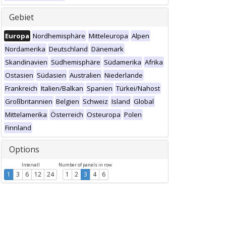
Gebiet
Europa
Nordhemisphäre
Mitteleuropa
Alpen
Nordamerika
Deutschland
Dänemark
Skandinavien
Südhemisphäre
Südamerika
Afrika
Ostasien
Südasien
Australien
Niederlande
Frankreich
Italien/Balkan
Spanien
Türkei/Nahost
Großbritannien
Belgien
Schweiz
Island
Global
Mittelamerika
Österreich
Osteuropa
Polen
Finnland
Options
Intervall
Number of panels in row
1
3
6
12
24
1
2
3
4
6