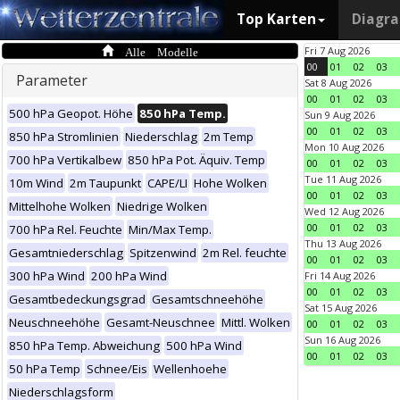
Top Karten
Diagr
Alle Modelle
Fri 7 Aug 2026
00
01
02
03
Parameter
Sat 8 Aug 2026
00
01
02
03
500 hPa Geopot. Höhe
850 hPa Temp.
Sun 9 Aug 2026
00
01
02
03
850 hPa Stromlinien
Niederschlag
2m Temp
Mon 10 Aug 2026
700 hPa Vertikalbew
850 hPa Pot. Äquiv. Temp
00
01
02
03
Tue 11 Aug 2026
10m Wind
2m Taupunkt
CAPE/LI
Hohe Wolken
00
01
02
03
Mittelhohe Wolken
Niedrige Wolken
Wed 12 Aug 2026
00
01
02
03
700 hPa Rel. Feuchte
Min/Max Temp.
Thu 13 Aug 2026
Gesamtniederschlag
Spitzenwind
2m Rel. feuchte
00
01
02
03
300 hPa Wind
200 hPa Wind
Fri 14 Aug 2026
00
01
02
03
Gesamtbedeckungsgrad
Gesamtschneehöhe
Sat 15 Aug 2026
Neuschneehöhe
Gesamt-Neuschnee
Mittl. Wolken
00
01
02
03
Sun 16 Aug 2026
850 hPa Temp. Abweichung
500 hPa Wind
00
01
02
03
50 hPa Temp
Schnee/Eis
Wellenhoehe
Niederschlagsform