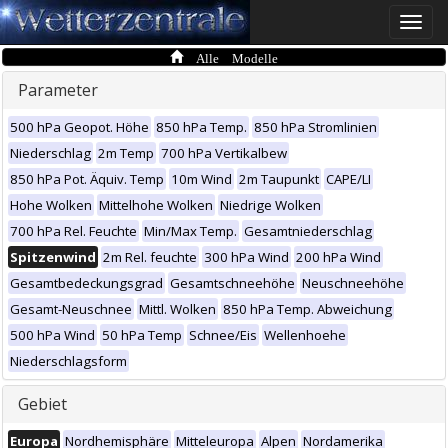
Toggle
naviga
Alle Modelle
Parameter
500 hPa Geopot. Höhe
850 hPa Temp.
850 hPa Stromlinien
Niederschlag
2m Temp
700 hPa Vertikalbew
850 hPa Pot. Äquiv. Temp
10m Wind
2m Taupunkt
CAPE/LI
Hohe Wolken
Mittelhohe Wolken
Niedrige Wolken
700 hPa Rel. Feuchte
Min/Max Temp.
Gesamtniederschlag
Spitzenwind
2m Rel. feuchte
300 hPa Wind
200 hPa Wind
Gesamtbedeckungsgrad
Gesamtschneehöhe
Neuschneehöhe
Gesamt-Neuschnee
Mittl. Wolken
850 hPa Temp. Abweichung
500 hPa Wind
50 hPa Temp
Schnee/Eis
Wellenhoehe
Niederschlagsform
Gebiet
Europa
Nordhemisphäre
Mitteleuropa
Alpen
Nordamerika