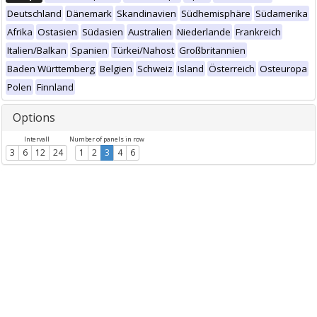
Deutschland
Dänemark
Skandinavien
Südhemisphäre
Südamerika
Afrika
Ostasien
Südasien
Australien
Niederlande
Frankreich
Italien/Balkan
Spanien
Türkei/Nahost
Großbritannien
Baden Württemberg
Belgien
Schweiz
Island
Österreich
Osteuropa
Polen
Finnland
Options
Intervall
Number of panels in row
3
6
12
24
1
2
3
4
6