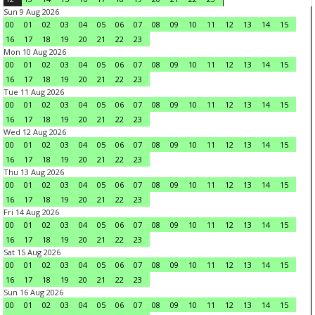
Sun 9 Aug 2026
00
01
02
03
04
05
06
07
08
09
10
11
12
13
14
15
16
17
18
19
20
21
22
23
Mon 10 Aug 2026
00
01
02
03
04
05
06
07
08
09
10
11
12
13
14
15
16
17
18
19
20
21
22
23
Tue 11 Aug 2026
00
01
02
03
04
05
06
07
08
09
10
11
12
13
14
15
16
17
18
19
20
21
22
23
Wed 12 Aug 2026
00
01
02
03
04
05
06
07
08
09
10
11
12
13
14
15
16
17
18
19
20
21
22
23
Thu 13 Aug 2026
00
01
02
03
04
05
06
07
08
09
10
11
12
13
14
15
16
17
18
19
20
21
22
23
Fri 14 Aug 2026
00
01
02
03
04
05
06
07
08
09
10
11
12
13
14
15
16
17
18
19
20
21
22
23
Sat 15 Aug 2026
00
01
02
03
04
05
06
07
08
09
10
11
12
13
14
15
16
17
18
19
20
21
22
23
Sun 16 Aug 2026
00
01
02
03
04
05
06
07
08
09
10
11
12
13
14
15