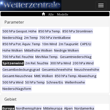
Toggle
naviga
Alle Modelle
Parameter
500 hPa Geopot. Höhe
850 hPa Temp.
850 hPa Stromlinien
Niederschlag
2m Temp
700 hPa Vertikalbew
850 hPa Pot. Äquiv. Temp
10m Wind
2m Taupunkt
CAPE/LI
Hohe Wolken
Mittelhohe Wolken
Niedrige Wolken
700 hPa Rel. Feuchte
Min/Max Temp.
Gesamtniederschlag
Spitzenwind
2m Rel. feuchte
300 hPa Wind
200 hPa Wind
Gesamtbedeckungsgrad
Gesamtschneehöhe
Neuschneehöhe
Gesamt-Neuschnee
Mittl. Wolken
850 hPa Temp. Abweichung
500 hPa Wind
50 hPa Temp
Schnee/Eis
Wellenhoehe
Niederschlagsform
Gebiet
Europa
Nordhemisphäre
Mitteleuropa
Alpen
Nordamerika