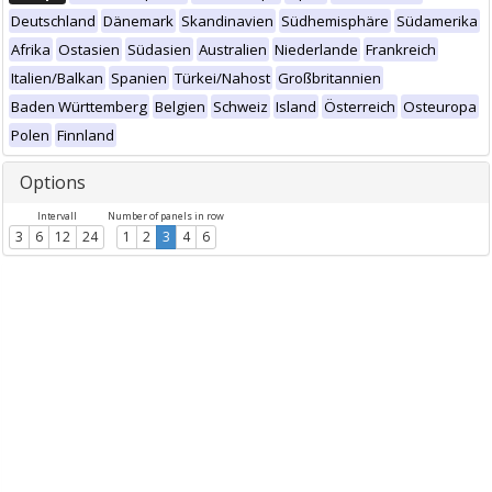
Deutschland
Dänemark
Skandinavien
Südhemisphäre
Südamerika
Afrika
Ostasien
Südasien
Australien
Niederlande
Frankreich
Italien/Balkan
Spanien
Türkei/Nahost
Großbritannien
Baden Württemberg
Belgien
Schweiz
Island
Österreich
Osteuropa
Polen
Finnland
Options
Intervall
Number of panels in row
3
6
12
24
1
2
3
4
6