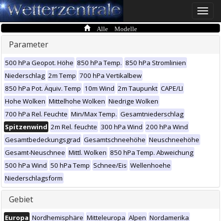
Toggle
naviga
Alle Modelle
Parameter
500 hPa Geopot. Höhe
850 hPa Temp.
850 hPa Stromlinien
Niederschlag
2m Temp
700 hPa Vertikalbew
850 hPa Pot. Äquiv. Temp
10m Wind
2m Taupunkt
CAPE/LI
Hohe Wolken
Mittelhohe Wolken
Niedrige Wolken
700 hPa Rel. Feuchte
Min/Max Temp.
Gesamtniederschlag
Spitzenwind
2m Rel. feuchte
300 hPa Wind
200 hPa Wind
Gesamtbedeckungsgrad
Gesamtschneehöhe
Neuschneehöhe
Gesamt-Neuschnee
Mittl. Wolken
850 hPa Temp. Abweichung
500 hPa Wind
50 hPa Temp
Schnee/Eis
Wellenhoehe
Niederschlagsform
Gebiet
Europa
Nordhemisphäre
Mitteleuropa
Alpen
Nordamerika