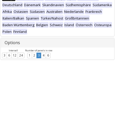
Deutschland
Dänemark
Skandinavien
Südhemisphäre
Südamerika
Afrika
Ostasien
Südasien
Australien
Niederlande
Frankreich
Italien/Balkan
Spanien
Türkei/Nahost
Großbritannien
Baden Württemberg
Belgien
Schweiz
Island
Österreich
Osteuropa
Polen
Finnland
Options
Intervall
Number of panels in row
3
6
12
24
1
2
3
4
6