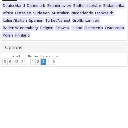
Deutschland
Dänemark
Skandinavien
Südhemisphäre
Südamerika
Afrika
Ostasien
Südasien
Australien
Niederlande
Frankreich
Italien/Balkan
Spanien
Türkei/Nahost
Großbritannien
Baden Württemberg
Belgien
Schweiz
Island
Österreich
Osteuropa
Polen
Finnland
Options
Intervall
Number of panels in row
3
6
12
24
1
2
3
4
6