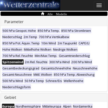
Toggle
naviga
Alle Modelle
Parameter
500 hPa Geopot. Höhe
850 hPa Temp.
850 hPa Stromlinien
Niederschlag
2m Temp
700 hPa Vertikalbew
850 hPa Pot. Äquiv. Temp
10m Wind
2m Taupunkt
CAPE/LI
Hohe Wolken
Mittelhohe Wolken
Niedrige Wolken
700 hPa Rel. Feuchte
Min/Max Temp.
Gesamtniederschlag
Spitzenwind
2m Rel. feuchte
300 hPa Wind
200 hPa Wind
Gesamtbedeckungsgrad
Gesamtschneehöhe
Neuschneehöhe
Gesamt-Neuschnee
Mittl. Wolken
850 hPa Temp. Abweichung
500 hPa Wind
50 hPa Temp
Schnee/Eis
Wellenhoehe
Niederschlagsform
Gebiet
Europa
Nordhemisphäre
Mitteleuropa
Alpen
Nordamerika