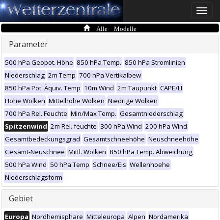
Toggle
naviga
Alle Modelle
Parameter
500 hPa Geopot. Höhe
850 hPa Temp.
850 hPa Stromlinien
Niederschlag
2m Temp
700 hPa Vertikalbew
850 hPa Pot. Äquiv. Temp
10m Wind
2m Taupunkt
CAPE/LI
Hohe Wolken
Mittelhohe Wolken
Niedrige Wolken
700 hPa Rel. Feuchte
Min/Max Temp.
Gesamtniederschlag
Spitzenwind
2m Rel. feuchte
300 hPa Wind
200 hPa Wind
Gesamtbedeckungsgrad
Gesamtschneehöhe
Neuschneehöhe
Gesamt-Neuschnee
Mittl. Wolken
850 hPa Temp. Abweichung
500 hPa Wind
50 hPa Temp
Schnee/Eis
Wellenhoehe
Niederschlagsform
Gebiet
Europa
Nordhemisphäre
Mitteleuropa
Alpen
Nordamerika