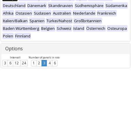
Deutschland
Dänemark
Skandinavien
Südhemisphäre
Südamerika
Afrika
Ostasien
Südasien
Australien
Niederlande
Frankreich
Italien/Balkan
Spanien
Türkei/Nahost
Großbritannien
Baden Württemberg
Belgien
Schweiz
Island
Österreich
Osteuropa
Polen
Finnland
Options
Intervall
Number of panels in row
3
6
12
24
1
2
3
4
6