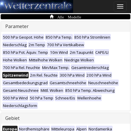
Toggle
naviga
Alle Modelle
Parameter
500 hPa Geopot. Höhe
850 hPa Temp.
850 hPa Stromlinien
Niederschlag
2m Temp
700 hPa Vertikalbew
850 hPa Pot. Äquiv. Temp
10m Wind
2m Taupunkt
CAPE/LI
Hohe Wolken
Mittelhohe Wolken
Niedrige Wolken
700 hPa Rel. Feuchte
Min/Max Temp.
Gesamtniederschlag
Spitzenwind
2m Rel. feuchte
300 hPa Wind
200 hPa Wind
Gesamtbedeckungsgrad
Gesamtschneehöhe
Neuschneehöhe
Gesamt-Neuschnee
Mittl. Wolken
850 hPa Temp. Abweichung
500 hPa Wind
50 hPa Temp
Schnee/Eis
Wellenhoehe
Niederschlagsform
Gebiet
Europa
Nordhemisphäre
Mitteleuropa
Alpen
Nordamerika