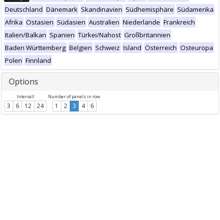
Deutschland
Dänemark
Skandinavien
Südhemisphäre
Südamerika
Afrika
Ostasien
Südasien
Australien
Niederlande
Frankreich
Italien/Balkan
Spanien
Türkei/Nahost
Großbritannien
Baden Württemberg
Belgien
Schweiz
Island
Österreich
Osteuropa
Polen
Finnland
Options
Intervall
Number of panels in row
3
6
12
24
1
2
3
4
6