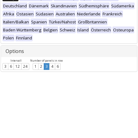
Deutschland
Dänemark
Skandinavien
Südhemisphäre
Südamerika
Afrika
Ostasien
Südasien
Australien
Niederlande
Frankreich
Italien/Balkan
Spanien
Türkei/Nahost
Großbritannien
Baden Württemberg
Belgien
Schweiz
Island
Österreich
Osteuropa
Polen
Finnland
Options
Intervall
Number of panels in row
3
6
12
24
1
2
3
4
6