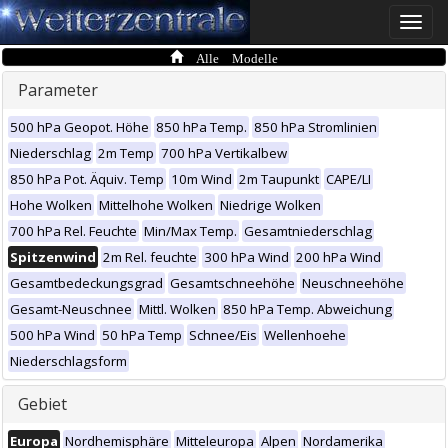
Toggle
naviga
Alle Modelle
Parameter
500 hPa Geopot. Höhe
850 hPa Temp.
850 hPa Stromlinien
Niederschlag
2m Temp
700 hPa Vertikalbew
850 hPa Pot. Äquiv. Temp
10m Wind
2m Taupunkt
CAPE/LI
Hohe Wolken
Mittelhohe Wolken
Niedrige Wolken
700 hPa Rel. Feuchte
Min/Max Temp.
Gesamtniederschlag
Spitzenwind
2m Rel. feuchte
300 hPa Wind
200 hPa Wind
Gesamtbedeckungsgrad
Gesamtschneehöhe
Neuschneehöhe
Gesamt-Neuschnee
Mittl. Wolken
850 hPa Temp. Abweichung
500 hPa Wind
50 hPa Temp
Schnee/Eis
Wellenhoehe
Niederschlagsform
Gebiet
Europa
Nordhemisphäre
Mitteleuropa
Alpen
Nordamerika