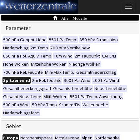
Toggle
naviga
Alle Modelle
Parameter
500 hPa Geopot. Höhe
850 hPa Temp.
850 hPa Stromlinien
Niederschlag
2m Temp
700 hPa Vertikalbew
850 hPa Pot. Äquiv. Temp
10m Wind
2m Taupunkt
CAPE/LI
Hohe Wolken
Mittelhohe Wolken
Niedrige Wolken
700 hPa Rel. Feuchte
Min/Max Temp.
Gesamtniederschlag
Spitzenwind
2m Rel. feuchte
300 hPa Wind
200 hPa Wind
Gesamtbedeckungsgrad
Gesamtschneehöhe
Neuschneehöhe
Gesamt-Neuschnee
Mittl. Wolken
850 hPa Temp. Abweichung
500 hPa Wind
50 hPa Temp
Schnee/Eis
Wellenhoehe
Niederschlagsform
Gebiet
Europa
Nordhemisphäre
Mitteleuropa
Alpen
Nordamerika