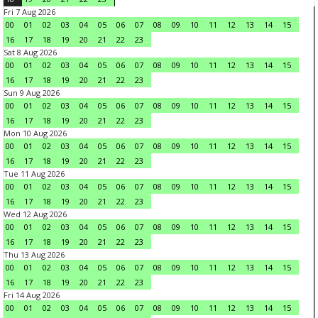
Fri 7 Aug 2026
00
01
02
03
04
05
06
07
08
09
10
11
12
13
14
15
16
17
18
19
20
21
22
23
Sat 8 Aug 2026
00
01
02
03
04
05
06
07
08
09
10
11
12
13
14
15
16
17
18
19
20
21
22
23
Sun 9 Aug 2026
00
01
02
03
04
05
06
07
08
09
10
11
12
13
14
15
16
17
18
19
20
21
22
23
Mon 10 Aug 2026
00
01
02
03
04
05
06
07
08
09
10
11
12
13
14
15
16
17
18
19
20
21
22
23
Tue 11 Aug 2026
00
01
02
03
04
05
06
07
08
09
10
11
12
13
14
15
16
17
18
19
20
21
22
23
Wed 12 Aug 2026
00
01
02
03
04
05
06
07
08
09
10
11
12
13
14
15
16
17
18
19
20
21
22
23
Thu 13 Aug 2026
00
01
02
03
04
05
06
07
08
09
10
11
12
13
14
15
16
17
18
19
20
21
22
23
Fri 14 Aug 2026
00
01
02
03
04
05
06
07
08
09
10
11
12
13
14
15