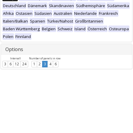
Deutschland
Dänemark
Skandinavien
Südhemisphäre
Südamerika
Afrika
Ostasien
Südasien
Australien
Niederlande
Frankreich
Italien/Balkan
Spanien
Türkei/Nahost
Großbritannien
Baden Württemberg
Belgien
Schweiz
Island
Österreich
Osteuropa
Polen
Finnland
Options
Intervall
Number of panels in row
3
6
12
24
1
2
3
4
6