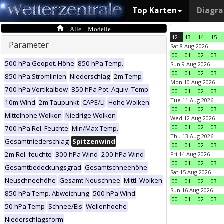
Top Karten
Diagr
Alle Modelle
12
13
14
15
Parameter
Sat 8 Aug 2026
00
01
02
03
500 hPa Geopot. Höhe
850 hPa Temp.
Sun 9 Aug 2026
00
01
02
03
850 hPa Stromlinien
Niederschlag
2m Temp
Mon 10 Aug 2026
700 hPa Vertikalbew
850 hPa Pot. Äquiv. Temp
00
01
02
03
Tue 11 Aug 2026
10m Wind
2m Taupunkt
CAPE/LI
Hohe Wolken
00
01
02
03
Mittelhohe Wolken
Niedrige Wolken
Wed 12 Aug 2026
00
01
02
03
700 hPa Rel. Feuchte
Min/Max Temp.
Thu 13 Aug 2026
Gesamtniederschlag
Spitzenwind
00
01
02
03
2m Rel. feuchte
300 hPa Wind
200 hPa Wind
Fri 14 Aug 2026
00
01
02
03
Gesamtbedeckungsgrad
Gesamtschneehöhe
Sat 15 Aug 2026
Neuschneehöhe
Gesamt-Neuschnee
Mittl. Wolken
00
01
02
03
Sun 16 Aug 2026
850 hPa Temp. Abweichung
500 hPa Wind
00
01
02
03
50 hPa Temp
Schnee/Eis
Wellenhoehe
Niederschlagsform