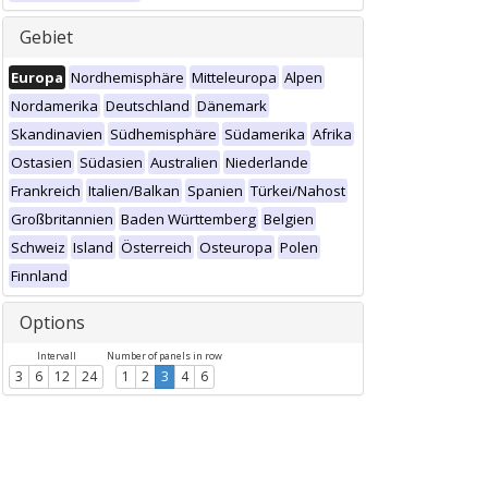
Gebiet
Europa
Nordhemisphäre
Mitteleuropa
Alpen
Nordamerika
Deutschland
Dänemark
Skandinavien
Südhemisphäre
Südamerika
Afrika
Ostasien
Südasien
Australien
Niederlande
Frankreich
Italien/Balkan
Spanien
Türkei/Nahost
Großbritannien
Baden Württemberg
Belgien
Schweiz
Island
Österreich
Osteuropa
Polen
Finnland
Options
Intervall
Number of panels in row
3
6
12
24
1
2
3
4
6