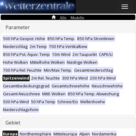
Toggle
naviga
Alle Modelle
Parameter
500 hPa Geopot. Höhe
850 hPa Temp.
850 hPa Stromlinien
Niederschlag
2m Temp
700 hPa Vertikalbew
850 hPa Pot. Äquiv. Temp
10m Wind
2m Taupunkt
CAPE/LI
Hohe Wolken
Mittelhohe Wolken
Niedrige Wolken
700 hPa Rel. Feuchte
Min/Max Temp.
Gesamtniederschlag
Spitzenwind
2m Rel. feuchte
300 hPa Wind
200 hPa Wind
Gesamtbedeckungsgrad
Gesamtschneehöhe
Neuschneehöhe
Gesamt-Neuschnee
Mittl. Wolken
850 hPa Temp. Abweichung
500 hPa Wind
50 hPa Temp
Schnee/Eis
Wellenhoehe
Niederschlagsform
Gebiet
Europa
Nordhemisphäre
Mitteleuropa
Alpen
Nordamerika