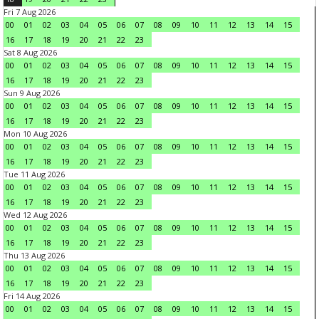
Fri 7 Aug 2026
00
01
02
03
04
05
06
07
08
09
10
11
12
13
14
15
16
17
18
19
20
21
22
23
Sat 8 Aug 2026
00
01
02
03
04
05
06
07
08
09
10
11
12
13
14
15
16
17
18
19
20
21
22
23
Sun 9 Aug 2026
00
01
02
03
04
05
06
07
08
09
10
11
12
13
14
15
16
17
18
19
20
21
22
23
Mon 10 Aug 2026
00
01
02
03
04
05
06
07
08
09
10
11
12
13
14
15
16
17
18
19
20
21
22
23
Tue 11 Aug 2026
00
01
02
03
04
05
06
07
08
09
10
11
12
13
14
15
16
17
18
19
20
21
22
23
Wed 12 Aug 2026
00
01
02
03
04
05
06
07
08
09
10
11
12
13
14
15
16
17
18
19
20
21
22
23
Thu 13 Aug 2026
00
01
02
03
04
05
06
07
08
09
10
11
12
13
14
15
16
17
18
19
20
21
22
23
Fri 14 Aug 2026
00
01
02
03
04
05
06
07
08
09
10
11
12
13
14
15