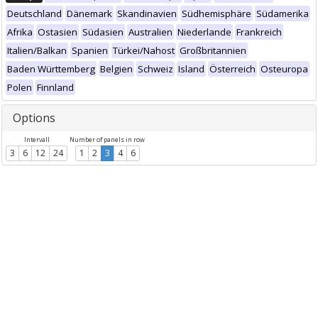
Deutschland
Dänemark
Skandinavien
Südhemisphäre
Südamerika
Afrika
Ostasien
Südasien
Australien
Niederlande
Frankreich
Italien/Balkan
Spanien
Türkei/Nahost
Großbritannien
Baden Württemberg
Belgien
Schweiz
Island
Österreich
Osteuropa
Polen
Finnland
Options
Intervall
Number of panels in row
3
6
12
24
1
2
3
4
6