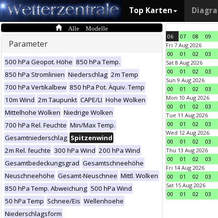
Top Karten
Diagr
Alle Modelle
06
07
08
09
Parameter
Fri 7 Aug 2026
00
01
02
03
500 hPa Geopot. Höhe
850 hPa Temp.
Sat 8 Aug 2026
00
01
02
03
850 hPa Stromlinien
Niederschlag
2m Temp
Sun 9 Aug 2026
700 hPa Vertikalbew
850 hPa Pot. Äquiv. Temp
00
01
02
03
Mon 10 Aug 2026
10m Wind
2m Taupunkt
CAPE/LI
Hohe Wolken
00
01
02
03
Mittelhohe Wolken
Niedrige Wolken
Tue 11 Aug 2026
00
01
02
03
700 hPa Rel. Feuchte
Min/Max Temp.
Wed 12 Aug 2026
Gesamtniederschlag
Spitzenwind
00
01
02
03
2m Rel. feuchte
300 hPa Wind
200 hPa Wind
Thu 13 Aug 2026
00
01
02
03
Gesamtbedeckungsgrad
Gesamtschneehöhe
Fri 14 Aug 2026
Neuschneehöhe
Gesamt-Neuschnee
Mittl. Wolken
00
01
02
03
Sat 15 Aug 2026
850 hPa Temp. Abweichung
500 hPa Wind
00
01
02
03
50 hPa Temp
Schnee/Eis
Wellenhoehe
Niederschlagsform