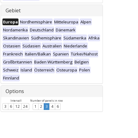
Gebiet
Europa
Nordhemisphäre
Mitteleuropa
Alpen
Nordamerika
Deutschland
Dänemark
Skandinavien
Südhemisphäre
Südamerika
Afrika
Ostasien
Südasien
Australien
Niederlande
Frankreich
Italien/Balkan
Spanien
Türkei/Nahost
Großbritannien
Baden Württemberg
Belgien
Schweiz
Island
Österreich
Osteuropa
Polen
Finnland
Options
Intervall
Number of panels in row
3
6
12
24
1
2
3
4
6