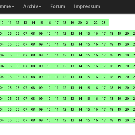
amme
Archiv
Forum
Impressum
10
11
12
13
14
15
16
17
18
19
20
21
22
23
04
05
06
07
08
09
10
11
12
13
14
15
16
17
18
19
20
2
04
05
06
07
08
09
10
11
12
13
14
15
16
17
18
19
20
2
04
05
06
07
08
09
10
11
12
13
14
15
16
17
18
19
20
2
04
05
06
07
08
09
10
11
12
13
14
15
16
17
18
19
20
2
04
05
06
07
08
09
10
11
12
13
14
15
16
17
18
19
20
2
04
05
06
07
08
09
10
11
12
13
14
15
16
17
18
19
20
2
04
05
06
07
08
09
10
11
12
13
14
15
16
17
18
19
20
2
04
05
06
07
08
09
10
11
12
13
14
15
16
17
18
19
20
2
04
05
06
07
08
09
10
11
12
13
14
15
16
17
18
19
20
2