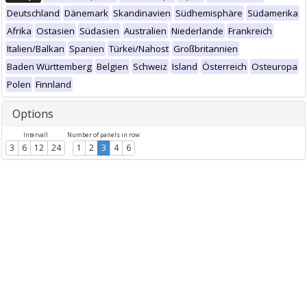
Deutschland
Dänemark
Skandinavien
Südhemisphäre
Südamerika
Afrika
Ostasien
Südasien
Australien
Niederlande
Frankreich
Italien/Balkan
Spanien
Türkei/Nahost
Großbritannien
Baden Württemberg
Belgien
Schweiz
Island
Österreich
Osteuropa
Polen
Finnland
Options
Intervall
Number of panels in row
3
6
12
24
1
2
3
4
6