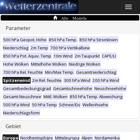
Toggle
naviga
Alle Modelle
Parameter
500 hPa Geopot. Höhe
850 hPa Temp.
850 hPa Stromlinien
Niederschlag
2m Temp
700 hPa Vertikalbew
850 hPa Pot. Äquiv. Temp
10m Wind
2m Taupunkt
CAPE/LI
Hohe Wolken
Mittelhohe Wolken
Niedrige Wolken
700 hPa Rel. Feuchte
Min/Max Temp.
Gesamtniederschlag
Spitzenwind
2m Rel. feuchte
300 hPa Wind
200 hPa Wind
Gesamtbedeckungsgrad
Gesamtschneehöhe
Neuschneehöhe
Gesamt-Neuschnee
Mittl. Wolken
850 hPa Temp. Abweichung
500 hPa Wind
50 hPa Temp
Schnee/Eis
Wellenhoehe
Niederschlagsform
Gebiet
Europa
Nordhemisphäre
Mitteleuropa
Alpen
Nordamerika