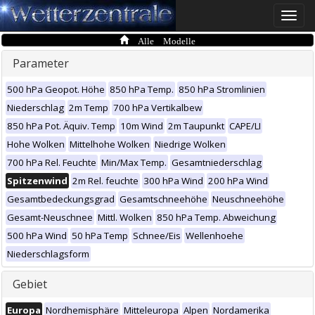
Toggle
naviga
Alle Modelle
Parameter
500 hPa Geopot. Höhe
850 hPa Temp.
850 hPa Stromlinien
Niederschlag
2m Temp
700 hPa Vertikalbew
850 hPa Pot. Äquiv. Temp
10m Wind
2m Taupunkt
CAPE/LI
Hohe Wolken
Mittelhohe Wolken
Niedrige Wolken
700 hPa Rel. Feuchte
Min/Max Temp.
Gesamtniederschlag
Spitzenwind
2m Rel. feuchte
300 hPa Wind
200 hPa Wind
Gesamtbedeckungsgrad
Gesamtschneehöhe
Neuschneehöhe
Gesamt-Neuschnee
Mittl. Wolken
850 hPa Temp. Abweichung
500 hPa Wind
50 hPa Temp
Schnee/Eis
Wellenhoehe
Niederschlagsform
Gebiet
Europa
Nordhemisphäre
Mitteleuropa
Alpen
Nordamerika