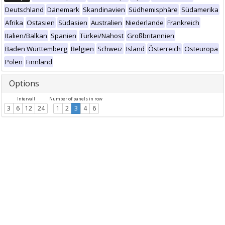
Deutschland
Dänemark
Skandinavien
Südhemisphäre
Südamerika
Afrika
Ostasien
Südasien
Australien
Niederlande
Frankreich
Italien/Balkan
Spanien
Türkei/Nahost
Großbritannien
Baden Württemberg
Belgien
Schweiz
Island
Österreich
Osteuropa
Polen
Finnland
Options
Intervall
Number of panels in row
3
6
12
24
1
2
3
4
6