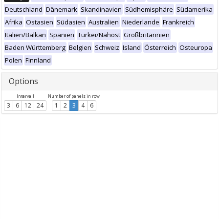
Deutschland
Dänemark
Skandinavien
Südhemisphäre
Südamerika
Afrika
Ostasien
Südasien
Australien
Niederlande
Frankreich
Italien/Balkan
Spanien
Türkei/Nahost
Großbritannien
Baden Württemberg
Belgien
Schweiz
Island
Österreich
Osteuropa
Polen
Finnland
Options
Intervall
Number of panels in row
3
6
12
24
1
2
3
4
6