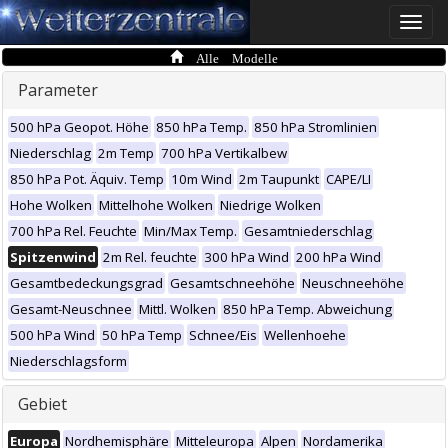
Toggle
naviga
Alle Modelle
Parameter
500 hPa Geopot. Höhe
850 hPa Temp.
850 hPa Stromlinien
Niederschlag
2m Temp
700 hPa Vertikalbew
850 hPa Pot. Äquiv. Temp
10m Wind
2m Taupunkt
CAPE/LI
Hohe Wolken
Mittelhohe Wolken
Niedrige Wolken
700 hPa Rel. Feuchte
Min/Max Temp.
Gesamtniederschlag
Spitzenwind
2m Rel. feuchte
300 hPa Wind
200 hPa Wind
Gesamtbedeckungsgrad
Gesamtschneehöhe
Neuschneehöhe
Gesamt-Neuschnee
Mittl. Wolken
850 hPa Temp. Abweichung
500 hPa Wind
50 hPa Temp
Schnee/Eis
Wellenhoehe
Niederschlagsform
Gebiet
Europa
Nordhemisphäre
Mitteleuropa
Alpen
Nordamerika