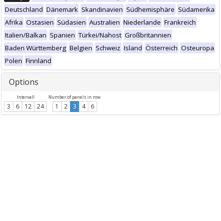
Deutschland
Dänemark
Skandinavien
Südhemisphäre
Südamerika
Afrika
Ostasien
Südasien
Australien
Niederlande
Frankreich
Italien/Balkan
Spanien
Türkei/Nahost
Großbritannien
Baden Württemberg
Belgien
Schweiz
Island
Österreich
Osteuropa
Polen
Finnland
Options
Intervall
Number of panels in row
3
6
12
24
1
2
3
4
6