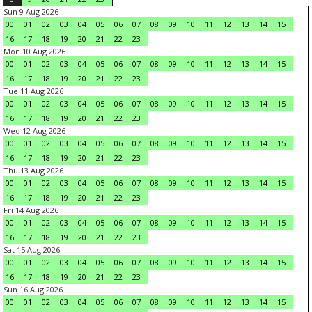
Sun 9 Aug 2026
00
01
02
03
04
05
06
07
08
09
10
11
12
13
14
15
16
17
18
19
20
21
22
23
Mon 10 Aug 2026
00
01
02
03
04
05
06
07
08
09
10
11
12
13
14
15
16
17
18
19
20
21
22
23
Tue 11 Aug 2026
00
01
02
03
04
05
06
07
08
09
10
11
12
13
14
15
16
17
18
19
20
21
22
23
Wed 12 Aug 2026
00
01
02
03
04
05
06
07
08
09
10
11
12
13
14
15
16
17
18
19
20
21
22
23
Thu 13 Aug 2026
00
01
02
03
04
05
06
07
08
09
10
11
12
13
14
15
16
17
18
19
20
21
22
23
Fri 14 Aug 2026
00
01
02
03
04
05
06
07
08
09
10
11
12
13
14
15
16
17
18
19
20
21
22
23
Sat 15 Aug 2026
00
01
02
03
04
05
06
07
08
09
10
11
12
13
14
15
16
17
18
19
20
21
22
23
Sun 16 Aug 2026
00
01
02
03
04
05
06
07
08
09
10
11
12
13
14
15