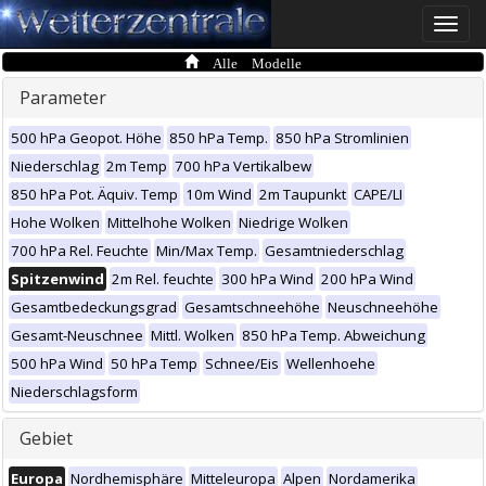
Toggle
naviga
Alle Modelle
Parameter
500 hPa Geopot. Höhe
850 hPa Temp.
850 hPa Stromlinien
Niederschlag
2m Temp
700 hPa Vertikalbew
850 hPa Pot. Äquiv. Temp
10m Wind
2m Taupunkt
CAPE/LI
Hohe Wolken
Mittelhohe Wolken
Niedrige Wolken
700 hPa Rel. Feuchte
Min/Max Temp.
Gesamtniederschlag
Spitzenwind
2m Rel. feuchte
300 hPa Wind
200 hPa Wind
Gesamtbedeckungsgrad
Gesamtschneehöhe
Neuschneehöhe
Gesamt-Neuschnee
Mittl. Wolken
850 hPa Temp. Abweichung
500 hPa Wind
50 hPa Temp
Schnee/Eis
Wellenhoehe
Niederschlagsform
Gebiet
Europa
Nordhemisphäre
Mitteleuropa
Alpen
Nordamerika