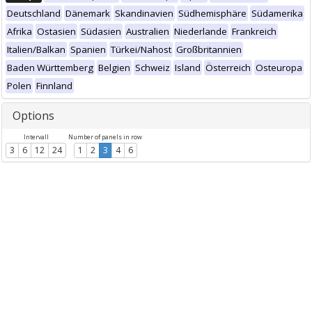
Deutschland
Dänemark
Skandinavien
Südhemisphäre
Südamerika
Afrika
Ostasien
Südasien
Australien
Niederlande
Frankreich
Italien/Balkan
Spanien
Türkei/Nahost
Großbritannien
Baden Württemberg
Belgien
Schweiz
Island
Österreich
Osteuropa
Polen
Finnland
Options
Intervall
Number of panels in row
3
6
12
24
1
2
3
4
6