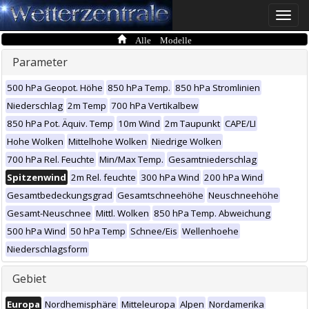
Toggle
naviga
Alle Modelle
Parameter
500 hPa Geopot. Höhe
850 hPa Temp.
850 hPa Stromlinien
Niederschlag
2m Temp
700 hPa Vertikalbew
850 hPa Pot. Äquiv. Temp
10m Wind
2m Taupunkt
CAPE/LI
Hohe Wolken
Mittelhohe Wolken
Niedrige Wolken
700 hPa Rel. Feuchte
Min/Max Temp.
Gesamtniederschlag
Spitzenwind
2m Rel. feuchte
300 hPa Wind
200 hPa Wind
Gesamtbedeckungsgrad
Gesamtschneehöhe
Neuschneehöhe
Gesamt-Neuschnee
Mittl. Wolken
850 hPa Temp. Abweichung
500 hPa Wind
50 hPa Temp
Schnee/Eis
Wellenhoehe
Niederschlagsform
Gebiet
Europa
Nordhemisphäre
Mitteleuropa
Alpen
Nordamerika