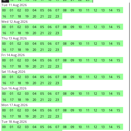
Tue 11 Aug 2026
00
01
02
03
04
05
06
07
08
09
10
11
12
13
14
15
16
17
18
19
20
21
22
23
Wed 12 Aug 2026
00
01
02
03
04
05
06
07
08
09
10
11
12
13
14
15
16
17
18
19
20
21
22
23
Thu 13 Aug 2026
00
01
02
03
04
05
06
07
08
09
10
11
12
13
14
15
16
17
18
19
20
21
22
23
Fri 14 Aug 2026
00
01
02
03
04
05
06
07
08
09
10
11
12
13
14
15
16
17
18
19
20
21
22
23
Sat 15 Aug 2026
00
01
02
03
04
05
06
07
08
09
10
11
12
13
14
15
16
17
18
19
20
21
22
23
Sun 16 Aug 2026
00
01
02
03
04
05
06
07
08
09
10
11
12
13
14
15
16
17
18
19
20
21
22
23
Mon 17 Aug 2026
00
01
02
03
04
05
06
07
08
09
10
11
12
13
14
15
16
17
18
19
20
21
22
23
Tue 18 Aug 2026
00
01
02
03
04
05
06
07
08
09
10
11
12
13
14
15