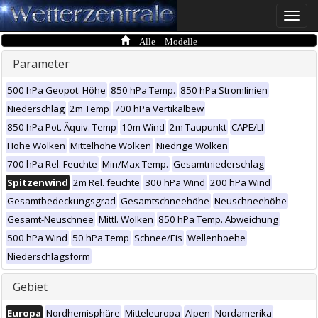
Toggle
naviga
Alle Modelle
Parameter
500 hPa Geopot. Höhe
850 hPa Temp.
850 hPa Stromlinien
Niederschlag
2m Temp
700 hPa Vertikalbew
850 hPa Pot. Äquiv. Temp
10m Wind
2m Taupunkt
CAPE/LI
Hohe Wolken
Mittelhohe Wolken
Niedrige Wolken
700 hPa Rel. Feuchte
Min/Max Temp.
Gesamtniederschlag
Spitzenwind
2m Rel. feuchte
300 hPa Wind
200 hPa Wind
Gesamtbedeckungsgrad
Gesamtschneehöhe
Neuschneehöhe
Gesamt-Neuschnee
Mittl. Wolken
850 hPa Temp. Abweichung
500 hPa Wind
50 hPa Temp
Schnee/Eis
Wellenhoehe
Niederschlagsform
Gebiet
Europa
Nordhemisphäre
Mitteleuropa
Alpen
Nordamerika