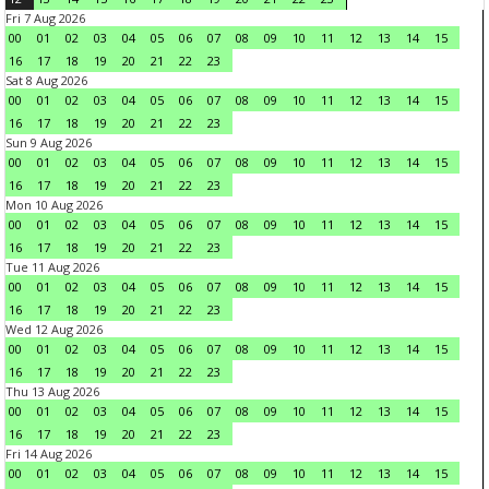
Fri 7 Aug 2026
00
01
02
03
04
05
06
07
08
09
10
11
12
13
14
15
16
17
18
19
20
21
22
23
Sat 8 Aug 2026
00
01
02
03
04
05
06
07
08
09
10
11
12
13
14
15
16
17
18
19
20
21
22
23
Sun 9 Aug 2026
00
01
02
03
04
05
06
07
08
09
10
11
12
13
14
15
16
17
18
19
20
21
22
23
Mon 10 Aug 2026
00
01
02
03
04
05
06
07
08
09
10
11
12
13
14
15
16
17
18
19
20
21
22
23
Tue 11 Aug 2026
00
01
02
03
04
05
06
07
08
09
10
11
12
13
14
15
16
17
18
19
20
21
22
23
Wed 12 Aug 2026
00
01
02
03
04
05
06
07
08
09
10
11
12
13
14
15
16
17
18
19
20
21
22
23
Thu 13 Aug 2026
00
01
02
03
04
05
06
07
08
09
10
11
12
13
14
15
16
17
18
19
20
21
22
23
Fri 14 Aug 2026
00
01
02
03
04
05
06
07
08
09
10
11
12
13
14
15