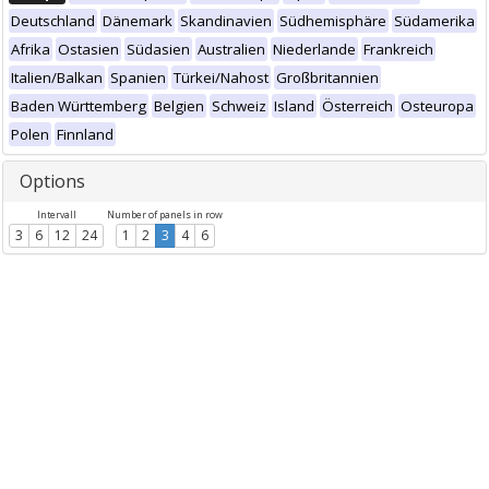
Deutschland
Dänemark
Skandinavien
Südhemisphäre
Südamerika
Afrika
Ostasien
Südasien
Australien
Niederlande
Frankreich
Italien/Balkan
Spanien
Türkei/Nahost
Großbritannien
Baden Württemberg
Belgien
Schweiz
Island
Österreich
Osteuropa
Polen
Finnland
Options
Intervall
Number of panels in row
3
6
12
24
1
2
3
4
6