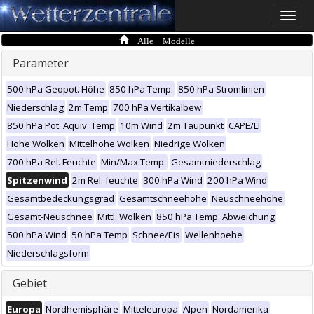
Toggle
naviga
Alle Modelle
Parameter
500 hPa Geopot. Höhe
850 hPa Temp.
850 hPa Stromlinien
Niederschlag
2m Temp
700 hPa Vertikalbew
850 hPa Pot. Äquiv. Temp
10m Wind
2m Taupunkt
CAPE/LI
Hohe Wolken
Mittelhohe Wolken
Niedrige Wolken
700 hPa Rel. Feuchte
Min/Max Temp.
Gesamtniederschlag
Spitzenwind
2m Rel. feuchte
300 hPa Wind
200 hPa Wind
Gesamtbedeckungsgrad
Gesamtschneehöhe
Neuschneehöhe
Gesamt-Neuschnee
Mittl. Wolken
850 hPa Temp. Abweichung
500 hPa Wind
50 hPa Temp
Schnee/Eis
Wellenhoehe
Niederschlagsform
Gebiet
Europa
Nordhemisphäre
Mitteleuropa
Alpen
Nordamerika