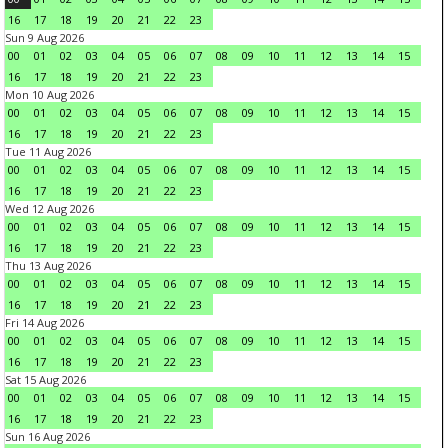
16
17
18
19
20
21
22
23
Sun 9 Aug 2026
00
01
02
03
04
05
06
07
08
09
10
11
12
13
14
15
16
17
18
19
20
21
22
23
Mon 10 Aug 2026
00
01
02
03
04
05
06
07
08
09
10
11
12
13
14
15
16
17
18
19
20
21
22
23
Tue 11 Aug 2026
00
01
02
03
04
05
06
07
08
09
10
11
12
13
14
15
16
17
18
19
20
21
22
23
Wed 12 Aug 2026
00
01
02
03
04
05
06
07
08
09
10
11
12
13
14
15
16
17
18
19
20
21
22
23
Thu 13 Aug 2026
00
01
02
03
04
05
06
07
08
09
10
11
12
13
14
15
16
17
18
19
20
21
22
23
Fri 14 Aug 2026
00
01
02
03
04
05
06
07
08
09
10
11
12
13
14
15
16
17
18
19
20
21
22
23
Sat 15 Aug 2026
00
01
02
03
04
05
06
07
08
09
10
11
12
13
14
15
16
17
18
19
20
21
22
23
Sun 16 Aug 2026