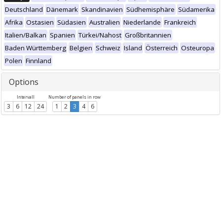
Deutschland
Dänemark
Skandinavien
Südhemisphäre
Südamerika
Afrika
Ostasien
Südasien
Australien
Niederlande
Frankreich
Italien/Balkan
Spanien
Türkei/Nahost
Großbritannien
Baden Württemberg
Belgien
Schweiz
Island
Österreich
Osteuropa
Polen
Finnland
Options
Intervall
Number of panels in row
3
6
12
24
1
2
3
4
6