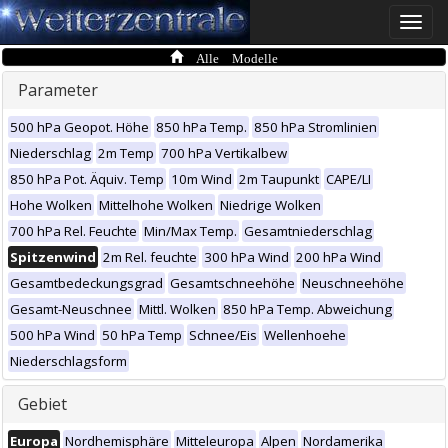
Toggle
naviga
Alle Modelle
Parameter
500 hPa Geopot. Höhe
850 hPa Temp.
850 hPa Stromlinien
Niederschlag
2m Temp
700 hPa Vertikalbew
850 hPa Pot. Äquiv. Temp
10m Wind
2m Taupunkt
CAPE/LI
Hohe Wolken
Mittelhohe Wolken
Niedrige Wolken
700 hPa Rel. Feuchte
Min/Max Temp.
Gesamtniederschlag
Spitzenwind
2m Rel. feuchte
300 hPa Wind
200 hPa Wind
Gesamtbedeckungsgrad
Gesamtschneehöhe
Neuschneehöhe
Gesamt-Neuschnee
Mittl. Wolken
850 hPa Temp. Abweichung
500 hPa Wind
50 hPa Temp
Schnee/Eis
Wellenhoehe
Niederschlagsform
Gebiet
Europa
Nordhemisphäre
Mitteleuropa
Alpen
Nordamerika