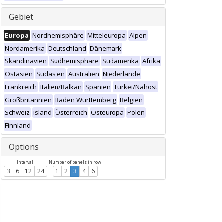
Gebiet
Europa
Nordhemisphäre
Mitteleuropa
Alpen
Nordamerika
Deutschland
Dänemark
Skandinavien
Südhemisphäre
Südamerika
Afrika
Ostasien
Südasien
Australien
Niederlande
Frankreich
Italien/Balkan
Spanien
Türkei/Nahost
Großbritannien
Baden Württemberg
Belgien
Schweiz
Island
Österreich
Osteuropa
Polen
Finnland
Options
Intervall
Number of panels in row
3
6
12
24
1
2
3
4
6