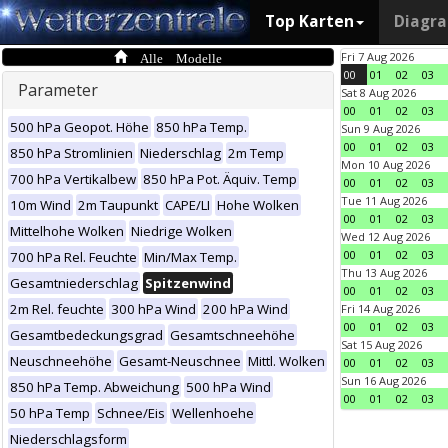
Top Karten
Diagr
Alle Modelle
Fri 7 Aug 2026
00
01
02
03
Parameter
Sat 8 Aug 2026
00
01
02
03
500 hPa Geopot. Höhe
850 hPa Temp.
Sun 9 Aug 2026
00
01
02
03
850 hPa Stromlinien
Niederschlag
2m Temp
Mon 10 Aug 2026
700 hPa Vertikalbew
850 hPa Pot. Äquiv. Temp
00
01
02
03
Tue 11 Aug 2026
10m Wind
2m Taupunkt
CAPE/LI
Hohe Wolken
00
01
02
03
Mittelhohe Wolken
Niedrige Wolken
Wed 12 Aug 2026
00
01
02
03
700 hPa Rel. Feuchte
Min/Max Temp.
Thu 13 Aug 2026
Gesamtniederschlag
Spitzenwind
00
01
02
03
2m Rel. feuchte
300 hPa Wind
200 hPa Wind
Fri 14 Aug 2026
00
01
02
03
Gesamtbedeckungsgrad
Gesamtschneehöhe
Sat 15 Aug 2026
Neuschneehöhe
Gesamt-Neuschnee
Mittl. Wolken
00
01
02
03
Sun 16 Aug 2026
850 hPa Temp. Abweichung
500 hPa Wind
00
01
02
03
50 hPa Temp
Schnee/Eis
Wellenhoehe
Niederschlagsform