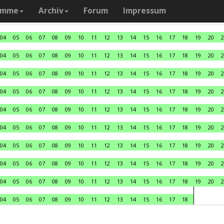
amme
Archiv
Forum
Impressum
04
05
06
07
08
09
10
11
12
13
14
15
16
17
18
19
20
2
04
05
06
07
08
09
10
11
12
13
14
15
16
17
18
19
20
2
04
05
06
07
08
09
10
11
12
13
14
15
16
17
18
19
20
2
04
05
06
07
08
09
10
11
12
13
14
15
16
17
18
19
20
2
04
05
06
07
08
09
10
11
12
13
14
15
16
17
18
19
20
2
04
05
06
07
08
09
10
11
12
13
14
15
16
17
18
19
20
2
04
05
06
07
08
09
10
11
12
13
14
15
16
17
18
19
20
2
04
05
06
07
08
09
10
11
12
13
14
15
16
17
18
19
20
2
04
05
06
07
08
09
10
11
12
13
14
15
16
17
18
19
20
2
04
05
06
07
08
09
10
11
12
13
14
15
16
17
18