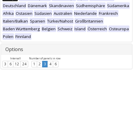
Deutschland
Dänemark
Skandinavien
Südhemisphäre
Südamerika
Afrika
Ostasien
Südasien
Australien
Niederlande
Frankreich
Italien/Balkan
Spanien
Türkei/Nahost
Großbritannien
Baden Württemberg
Belgien
Schweiz
Island
Österreich
Osteuropa
Polen
Finnland
Options
Intervall
Number of panels in row
3
6
12
24
1
2
3
4
6