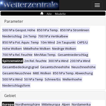
Toggle
naviga
Alle Modelle
Parameter
500 hPa Geopot. Höhe
850 hPa Temp.
850 hPa Stromlinien
Niederschlag
2m Temp
700 hPa Vertikalbew
850 hPa Pot. Äquiv. Temp
10m Wind
2m Taupunkt
CAPE/LI
Hohe Wolken
Mittelhohe Wolken
Niedrige Wolken
700 hPa Rel. Feuchte
Min/Max Temp.
Gesamtniederschlag
Spitzenwind
2m Rel. feuchte
300 hPa Wind
200 hPa Wind
Gesamtbedeckungsgrad
Gesamtschneehöhe
Neuschneehöhe
Gesamt-Neuschnee
Mittl. Wolken
850 hPa Temp. Abweichung
500 hPa Wind
50 hPa Temp
Schnee/Eis
Wellenhoehe
Niederschlagsform
Gebiet
Europa
Nordhemisphäre
Mitteleuropa
Alpen
Nordamerika