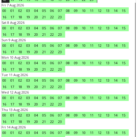
Fri 7 Aug 2026
00
01
02
03
04
05
06
07
08
09
10
11
12
13
14
15
16
17
18
19
20
21
22
23
Sat 8 Aug 2026
00
01
02
03
04
05
06
07
08
09
10
11
12
13
14
15
16
17
18
19
20
21
22
23
Sun 9 Aug 2026
00
01
02
03
04
05
06
07
08
09
10
11
12
13
14
15
16
17
18
19
20
21
22
23
Mon 10 Aug 2026
00
01
02
03
04
05
06
07
08
09
10
11
12
13
14
15
16
17
18
19
20
21
22
23
Tue 11 Aug 2026
00
01
02
03
04
05
06
07
08
09
10
11
12
13
14
15
16
17
18
19
20
21
22
23
Wed 12 Aug 2026
00
01
02
03
04
05
06
07
08
09
10
11
12
13
14
15
16
17
18
19
20
21
22
23
Thu 13 Aug 2026
00
01
02
03
04
05
06
07
08
09
10
11
12
13
14
15
16
17
18
19
20
21
22
23
Fri 14 Aug 2026
00
01
02
03
04
05
06
07
08
09
10
11
12
13
14
15