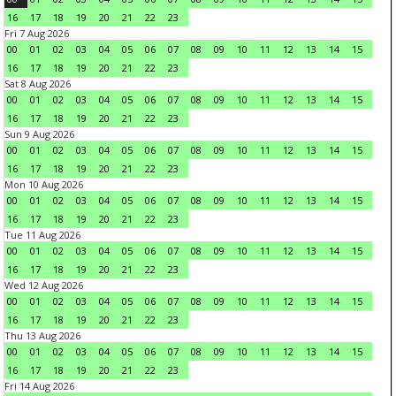
16
17
18
19
20
21
22
23
Fri 7 Aug 2026
00
01
02
03
04
05
06
07
08
09
10
11
12
13
14
15
16
17
18
19
20
21
22
23
Sat 8 Aug 2026
00
01
02
03
04
05
06
07
08
09
10
11
12
13
14
15
16
17
18
19
20
21
22
23
Sun 9 Aug 2026
00
01
02
03
04
05
06
07
08
09
10
11
12
13
14
15
16
17
18
19
20
21
22
23
Mon 10 Aug 2026
00
01
02
03
04
05
06
07
08
09
10
11
12
13
14
15
16
17
18
19
20
21
22
23
Tue 11 Aug 2026
00
01
02
03
04
05
06
07
08
09
10
11
12
13
14
15
16
17
18
19
20
21
22
23
Wed 12 Aug 2026
00
01
02
03
04
05
06
07
08
09
10
11
12
13
14
15
16
17
18
19
20
21
22
23
Thu 13 Aug 2026
00
01
02
03
04
05
06
07
08
09
10
11
12
13
14
15
16
17
18
19
20
21
22
23
Fri 14 Aug 2026