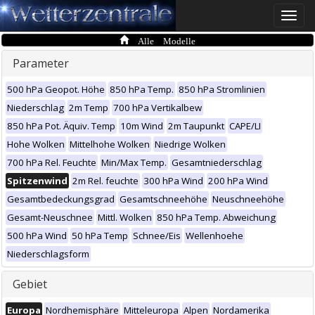
Toggle
naviga
Alle Modelle
Parameter
500 hPa Geopot. Höhe
850 hPa Temp.
850 hPa Stromlinien
Niederschlag
2m Temp
700 hPa Vertikalbew
850 hPa Pot. Äquiv. Temp
10m Wind
2m Taupunkt
CAPE/LI
Hohe Wolken
Mittelhohe Wolken
Niedrige Wolken
700 hPa Rel. Feuchte
Min/Max Temp.
Gesamtniederschlag
Spitzenwind
2m Rel. feuchte
300 hPa Wind
200 hPa Wind
Gesamtbedeckungsgrad
Gesamtschneehöhe
Neuschneehöhe
Gesamt-Neuschnee
Mittl. Wolken
850 hPa Temp. Abweichung
500 hPa Wind
50 hPa Temp
Schnee/Eis
Wellenhoehe
Niederschlagsform
Gebiet
Europa
Nordhemisphäre
Mitteleuropa
Alpen
Nordamerika