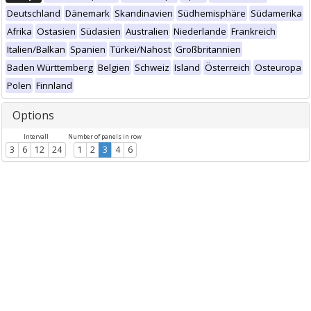
Deutschland
Dänemark
Skandinavien
Südhemisphäre
Südamerika
Afrika
Ostasien
Südasien
Australien
Niederlande
Frankreich
Italien/Balkan
Spanien
Türkei/Nahost
Großbritannien
Baden Württemberg
Belgien
Schweiz
Island
Österreich
Osteuropa
Polen
Finnland
Options
Intervall
Number of panels in row
3
6
12
24
1
2
3
4
6