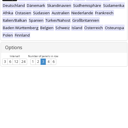
Deutschland
Dänemark
Skandinavien
Südhemisphäre
Südamerika
Afrika
Ostasien
Südasien
Australien
Niederlande
Frankreich
Italien/Balkan
Spanien
Türkei/Nahost
Großbritannien
Baden Württemberg
Belgien
Schweiz
Island
Österreich
Osteuropa
Polen
Finnland
Options
Intervall
Number of panels in row
3
6
12
24
1
2
3
4
6