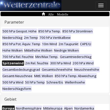
Toggle
naviga
Alle Modelle
Parameter
500 hPa Geopot. Höhe
850 hPa Temp.
850 hPa Stromlinien
Niederschlag
2m Temp
700 hPa Vertikalbew
850 hPa Pot. Äquiv. Temp
10m Wind
2m Taupunkt
CAPE/LI
Hohe Wolken
Mittelhohe Wolken
Niedrige Wolken
700 hPa Rel. Feuchte
Min/Max Temp.
Gesamtniederschlag
Spitzenwind
2m Rel. feuchte
300 hPa Wind
200 hPa Wind
Gesamtbedeckungsgrad
Gesamtschneehöhe
Neuschneehöhe
Gesamt-Neuschnee
Mittl. Wolken
850 hPa Temp. Abweichung
500 hPa Wind
50 hPa Temp
Schnee/Eis
Wellenhoehe
Niederschlagsform
Gebiet
Europa
Nordhemisphäre
Mitteleuropa
Alpen
Nordamerika