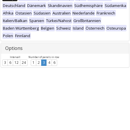
Deutschland
Dänemark
Skandinavien
Südhemisphäre
Südamerika
Afrika
Ostasien
Südasien
Australien
Niederlande
Frankreich
Italien/Balkan
Spanien
Türkei/Nahost
Großbritannien
Baden Württemberg
Belgien
Schweiz
Island
Österreich
Osteuropa
Polen
Finnland
Options
Intervall
Number of panels in row
3
6
12
24
1
2
3
4
6