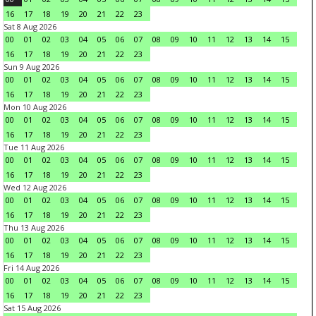
16
17
18
19
20
21
22
23
Sat 8 Aug 2026
00
01
02
03
04
05
06
07
08
09
10
11
12
13
14
15
16
17
18
19
20
21
22
23
Sun 9 Aug 2026
00
01
02
03
04
05
06
07
08
09
10
11
12
13
14
15
16
17
18
19
20
21
22
23
Mon 10 Aug 2026
00
01
02
03
04
05
06
07
08
09
10
11
12
13
14
15
16
17
18
19
20
21
22
23
Tue 11 Aug 2026
00
01
02
03
04
05
06
07
08
09
10
11
12
13
14
15
16
17
18
19
20
21
22
23
Wed 12 Aug 2026
00
01
02
03
04
05
06
07
08
09
10
11
12
13
14
15
16
17
18
19
20
21
22
23
Thu 13 Aug 2026
00
01
02
03
04
05
06
07
08
09
10
11
12
13
14
15
16
17
18
19
20
21
22
23
Fri 14 Aug 2026
00
01
02
03
04
05
06
07
08
09
10
11
12
13
14
15
16
17
18
19
20
21
22
23
Sat 15 Aug 2026