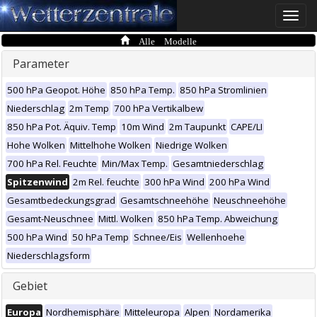
Toggle
naviga
Alle Modelle
Parameter
500 hPa Geopot. Höhe
850 hPa Temp.
850 hPa Stromlinien
Niederschlag
2m Temp
700 hPa Vertikalbew
850 hPa Pot. Äquiv. Temp
10m Wind
2m Taupunkt
CAPE/LI
Hohe Wolken
Mittelhohe Wolken
Niedrige Wolken
700 hPa Rel. Feuchte
Min/Max Temp.
Gesamtniederschlag
Spitzenwind
2m Rel. feuchte
300 hPa Wind
200 hPa Wind
Gesamtbedeckungsgrad
Gesamtschneehöhe
Neuschneehöhe
Gesamt-Neuschnee
Mittl. Wolken
850 hPa Temp. Abweichung
500 hPa Wind
50 hPa Temp
Schnee/Eis
Wellenhoehe
Niederschlagsform
Gebiet
Europa
Nordhemisphäre
Mitteleuropa
Alpen
Nordamerika