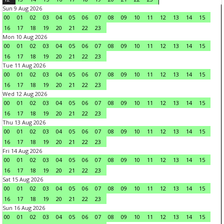
Sun 9 Aug 2026
00
01
02
03
04
05
06
07
08
09
10
11
12
13
14
15
16
17
18
19
20
21
22
23
Mon 10 Aug 2026
00
01
02
03
04
05
06
07
08
09
10
11
12
13
14
15
16
17
18
19
20
21
22
23
Tue 11 Aug 2026
00
01
02
03
04
05
06
07
08
09
10
11
12
13
14
15
16
17
18
19
20
21
22
23
Wed 12 Aug 2026
00
01
02
03
04
05
06
07
08
09
10
11
12
13
14
15
16
17
18
19
20
21
22
23
Thu 13 Aug 2026
00
01
02
03
04
05
06
07
08
09
10
11
12
13
14
15
16
17
18
19
20
21
22
23
Fri 14 Aug 2026
00
01
02
03
04
05
06
07
08
09
10
11
12
13
14
15
16
17
18
19
20
21
22
23
Sat 15 Aug 2026
00
01
02
03
04
05
06
07
08
09
10
11
12
13
14
15
16
17
18
19
20
21
22
23
Sun 16 Aug 2026
00
01
02
03
04
05
06
07
08
09
10
11
12
13
14
15