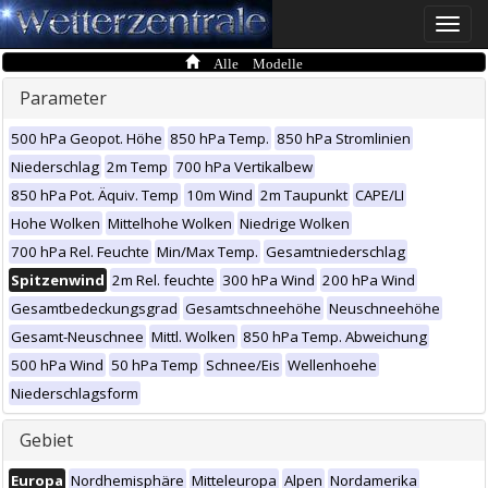
Toggle
naviga
Alle Modelle
Parameter
500 hPa Geopot. Höhe
850 hPa Temp.
850 hPa Stromlinien
Niederschlag
2m Temp
700 hPa Vertikalbew
850 hPa Pot. Äquiv. Temp
10m Wind
2m Taupunkt
CAPE/LI
Hohe Wolken
Mittelhohe Wolken
Niedrige Wolken
700 hPa Rel. Feuchte
Min/Max Temp.
Gesamtniederschlag
Spitzenwind
2m Rel. feuchte
300 hPa Wind
200 hPa Wind
Gesamtbedeckungsgrad
Gesamtschneehöhe
Neuschneehöhe
Gesamt-Neuschnee
Mittl. Wolken
850 hPa Temp. Abweichung
500 hPa Wind
50 hPa Temp
Schnee/Eis
Wellenhoehe
Niederschlagsform
Gebiet
Europa
Nordhemisphäre
Mitteleuropa
Alpen
Nordamerika