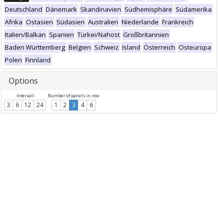
Deutschland
Dänemark
Skandinavien
Südhemisphäre
Südamerika
Afrika
Ostasien
Südasien
Australien
Niederlande
Frankreich
Italien/Balkan
Spanien
Türkei/Nahost
Großbritannien
Baden Württemberg
Belgien
Schweiz
Island
Österreich
Osteuropa
Polen
Finnland
Options
Intervall
Number of panels in row
3
6
12
24
1
2
3
4
6