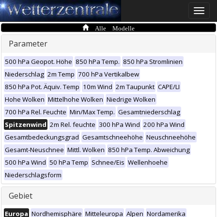
Toggle
naviga
Alle Modelle
Parameter
500 hPa Geopot. Höhe
850 hPa Temp.
850 hPa Stromlinien
Niederschlag
2m Temp
700 hPa Vertikalbew
850 hPa Pot. Äquiv. Temp
10m Wind
2m Taupunkt
CAPE/LI
Hohe Wolken
Mittelhohe Wolken
Niedrige Wolken
700 hPa Rel. Feuchte
Min/Max Temp.
Gesamtniederschlag
Spitzenwind
2m Rel. feuchte
300 hPa Wind
200 hPa Wind
Gesamtbedeckungsgrad
Gesamtschneehöhe
Neuschneehöhe
Gesamt-Neuschnee
Mittl. Wolken
850 hPa Temp. Abweichung
500 hPa Wind
50 hPa Temp
Schnee/Eis
Wellenhoehe
Niederschlagsform
Gebiet
Europa
Nordhemisphäre
Mitteleuropa
Alpen
Nordamerika