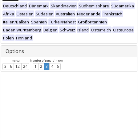
Deutschland
Dänemark
Skandinavien
Südhemisphäre
Südamerika
Afrika
Ostasien
Südasien
Australien
Niederlande
Frankreich
Italien/Balkan
Spanien
Türkei/Nahost
Großbritannien
Baden Württemberg
Belgien
Schweiz
Island
Österreich
Osteuropa
Polen
Finnland
Options
Intervall
Number of panels in row
3
6
12
24
1
2
3
4
6