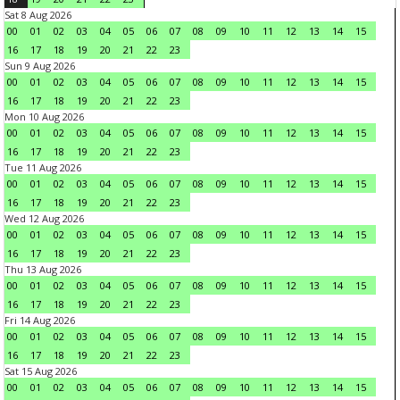
Sat 8 Aug 2026
00
01
02
03
04
05
06
07
08
09
10
11
12
13
14
15
16
17
18
19
20
21
22
23
Sun 9 Aug 2026
00
01
02
03
04
05
06
07
08
09
10
11
12
13
14
15
16
17
18
19
20
21
22
23
Mon 10 Aug 2026
00
01
02
03
04
05
06
07
08
09
10
11
12
13
14
15
16
17
18
19
20
21
22
23
Tue 11 Aug 2026
00
01
02
03
04
05
06
07
08
09
10
11
12
13
14
15
16
17
18
19
20
21
22
23
Wed 12 Aug 2026
00
01
02
03
04
05
06
07
08
09
10
11
12
13
14
15
16
17
18
19
20
21
22
23
Thu 13 Aug 2026
00
01
02
03
04
05
06
07
08
09
10
11
12
13
14
15
16
17
18
19
20
21
22
23
Fri 14 Aug 2026
00
01
02
03
04
05
06
07
08
09
10
11
12
13
14
15
16
17
18
19
20
21
22
23
Sat 15 Aug 2026
00
01
02
03
04
05
06
07
08
09
10
11
12
13
14
15