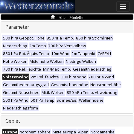
Toggle
naviga
Alle Modelle
Parameter
500 hPa Geopot. Höhe
850 hPa Temp.
850 hPa Stromlinien
Niederschlag
2m Temp
700 hPa Vertikalbew
850 hPa Pot. Äquiv. Temp
10m Wind
2m Taupunkt
CAPE/LI
Hohe Wolken
Mittelhohe Wolken
Niedrige Wolken
700 hPa Rel. Feuchte
Min/Max Temp.
Gesamtniederschlag
Spitzenwind
2m Rel. feuchte
300 hPa Wind
200 hPa Wind
Gesamtbedeckungsgrad
Gesamtschneehöhe
Neuschneehöhe
Gesamt-Neuschnee
Mittl. Wolken
850 hPa Temp. Abweichung
500 hPa Wind
50 hPa Temp
Schnee/Eis
Wellenhoehe
Niederschlagsform
Gebiet
Europa
Nordhemisphäre
Mitteleuropa
Alpen
Nordamerika