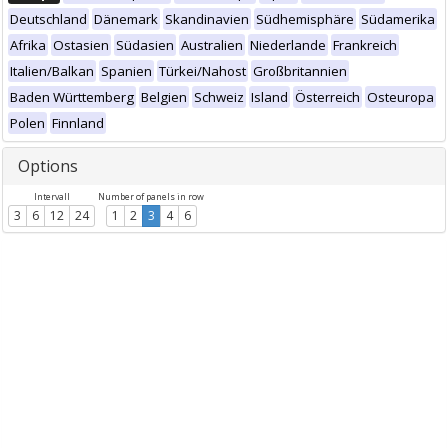
Deutschland
Dänemark
Skandinavien
Südhemisphäre
Südamerika
Afrika
Ostasien
Südasien
Australien
Niederlande
Frankreich
Italien/Balkan
Spanien
Türkei/Nahost
Großbritannien
Baden Württemberg
Belgien
Schweiz
Island
Österreich
Osteuropa
Polen
Finnland
Options
Intervall
Number of panels in row
3
6
12
24
1
2
3
4
6