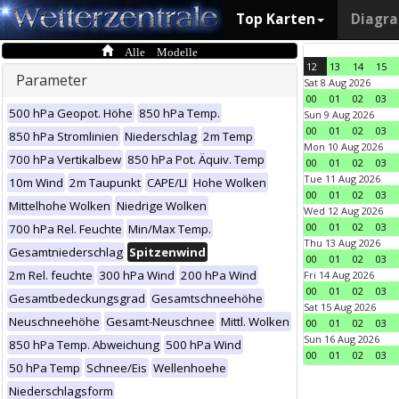
Top Karten
Diagr
Alle Modelle
12
13
14
15
Parameter
Sat 8 Aug 2026
00
01
02
03
500 hPa Geopot. Höhe
850 hPa Temp.
Sun 9 Aug 2026
00
01
02
03
850 hPa Stromlinien
Niederschlag
2m Temp
Mon 10 Aug 2026
700 hPa Vertikalbew
850 hPa Pot. Äquiv. Temp
00
01
02
03
Tue 11 Aug 2026
10m Wind
2m Taupunkt
CAPE/LI
Hohe Wolken
00
01
02
03
Mittelhohe Wolken
Niedrige Wolken
Wed 12 Aug 2026
00
01
02
03
700 hPa Rel. Feuchte
Min/Max Temp.
Thu 13 Aug 2026
Gesamtniederschlag
Spitzenwind
00
01
02
03
2m Rel. feuchte
300 hPa Wind
200 hPa Wind
Fri 14 Aug 2026
00
01
02
03
Gesamtbedeckungsgrad
Gesamtschneehöhe
Sat 15 Aug 2026
Neuschneehöhe
Gesamt-Neuschnee
Mittl. Wolken
00
01
02
03
Sun 16 Aug 2026
850 hPa Temp. Abweichung
500 hPa Wind
00
01
02
03
50 hPa Temp
Schnee/Eis
Wellenhoehe
Niederschlagsform