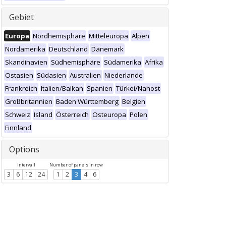
Gebiet
Europa
Nordhemisphäre
Mitteleuropa
Alpen
Nordamerika
Deutschland
Dänemark
Skandinavien
Südhemisphäre
Südamerika
Afrika
Ostasien
Südasien
Australien
Niederlande
Frankreich
Italien/Balkan
Spanien
Türkei/Nahost
Großbritannien
Baden Württemberg
Belgien
Schweiz
Island
Österreich
Osteuropa
Polen
Finnland
Options
Intervall
Number of panels in row
3
6
12
24
1
2
3
4
6