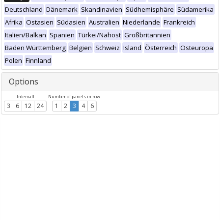
Deutschland
Dänemark
Skandinavien
Südhemisphäre
Südamerika
Afrika
Ostasien
Südasien
Australien
Niederlande
Frankreich
Italien/Balkan
Spanien
Türkei/Nahost
Großbritannien
Baden Württemberg
Belgien
Schweiz
Island
Österreich
Osteuropa
Polen
Finnland
Options
Intervall
Number of panels in row
3
6
12
24
1
2
3
4
6