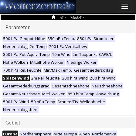
Toggle
naviga
Alle Modelle
Parameter
500 hPa Geopot. Höhe
850 hPa Temp.
850 hPa Stromlinien
Niederschlag
2m Temp
700 hPa Vertikalbew
850 hPa Pot. Äquiv. Temp
10m Wind
2m Taupunkt
CAPE/LI
Hohe Wolken
Mittelhohe Wolken
Niedrige Wolken
700 hPa Rel. Feuchte
Min/Max Temp.
Gesamtniederschlag
Spitzenwind
2m Rel. feuchte
300 hPa Wind
200 hPa Wind
Gesamtbedeckungsgrad
Gesamtschneehöhe
Neuschneehöhe
Gesamt-Neuschnee
Mittl. Wolken
850 hPa Temp. Abweichung
500 hPa Wind
50 hPa Temp
Schnee/Eis
Wellenhoehe
Niederschlagsform
Gebiet
Europa
Nordhemisphäre
Mitteleuropa
Alpen
Nordamerika