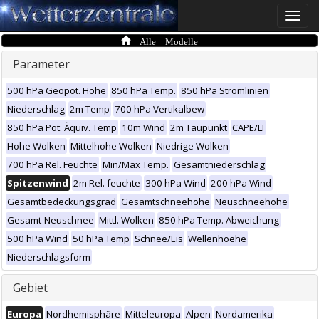
Toggle
naviga
Alle Modelle
Parameter
500 hPa Geopot. Höhe
850 hPa Temp.
850 hPa Stromlinien
Niederschlag
2m Temp
700 hPa Vertikalbew
850 hPa Pot. Äquiv. Temp
10m Wind
2m Taupunkt
CAPE/LI
Hohe Wolken
Mittelhohe Wolken
Niedrige Wolken
700 hPa Rel. Feuchte
Min/Max Temp.
Gesamtniederschlag
Spitzenwind
2m Rel. feuchte
300 hPa Wind
200 hPa Wind
Gesamtbedeckungsgrad
Gesamtschneehöhe
Neuschneehöhe
Gesamt-Neuschnee
Mittl. Wolken
850 hPa Temp. Abweichung
500 hPa Wind
50 hPa Temp
Schnee/Eis
Wellenhoehe
Niederschlagsform
Gebiet
Europa
Nordhemisphäre
Mitteleuropa
Alpen
Nordamerika