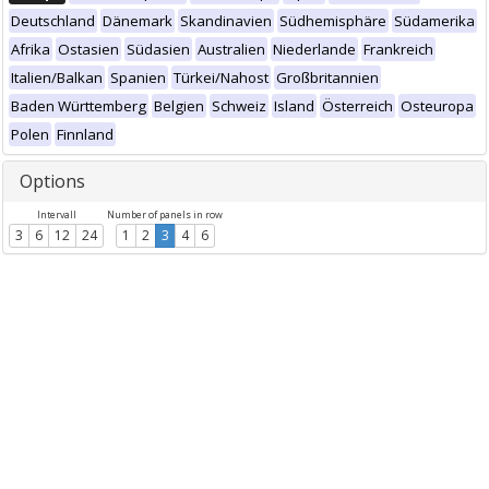
Deutschland
Dänemark
Skandinavien
Südhemisphäre
Südamerika
Afrika
Ostasien
Südasien
Australien
Niederlande
Frankreich
Italien/Balkan
Spanien
Türkei/Nahost
Großbritannien
Baden Württemberg
Belgien
Schweiz
Island
Österreich
Osteuropa
Polen
Finnland
Options
Intervall
Number of panels in row
3
6
12
24
1
2
3
4
6