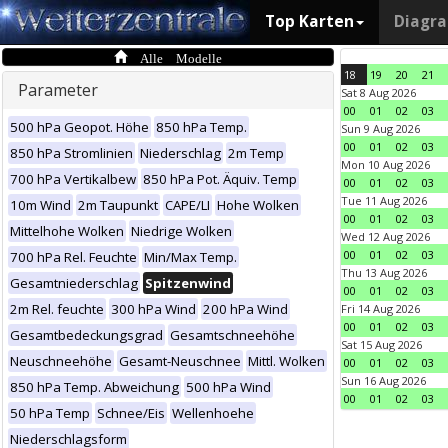
Top Karten
Diagr
Alle Modelle
18
19
20
21
Parameter
Sat 8 Aug 2026
00
01
02
03
500 hPa Geopot. Höhe
850 hPa Temp.
Sun 9 Aug 2026
00
01
02
03
850 hPa Stromlinien
Niederschlag
2m Temp
Mon 10 Aug 2026
700 hPa Vertikalbew
850 hPa Pot. Äquiv. Temp
00
01
02
03
Tue 11 Aug 2026
10m Wind
2m Taupunkt
CAPE/LI
Hohe Wolken
00
01
02
03
Mittelhohe Wolken
Niedrige Wolken
Wed 12 Aug 2026
00
01
02
03
700 hPa Rel. Feuchte
Min/Max Temp.
Thu 13 Aug 2026
Gesamtniederschlag
Spitzenwind
00
01
02
03
2m Rel. feuchte
300 hPa Wind
200 hPa Wind
Fri 14 Aug 2026
00
01
02
03
Gesamtbedeckungsgrad
Gesamtschneehöhe
Sat 15 Aug 2026
Neuschneehöhe
Gesamt-Neuschnee
Mittl. Wolken
00
01
02
03
Sun 16 Aug 2026
850 hPa Temp. Abweichung
500 hPa Wind
00
01
02
03
50 hPa Temp
Schnee/Eis
Wellenhoehe
Niederschlagsform