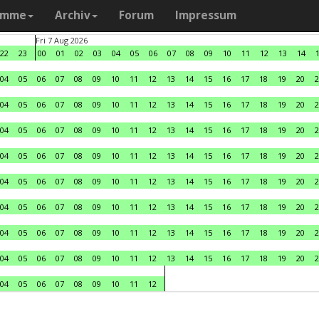
amme
Archiv
Forum
Impressum
Fri 7 Aug 2026
22
23
00
01
02
03
04
05
06
07
08
09
10
11
12
13
14
04
05
06
07
08
09
10
11
12
13
14
15
16
17
18
19
20
2
04
05
06
07
08
09
10
11
12
13
14
15
16
17
18
19
20
2
04
05
06
07
08
09
10
11
12
13
14
15
16
17
18
19
20
2
04
05
06
07
08
09
10
11
12
13
14
15
16
17
18
19
20
2
04
05
06
07
08
09
10
11
12
13
14
15
16
17
18
19
20
2
04
05
06
07
08
09
10
11
12
13
14
15
16
17
18
19
20
2
04
05
06
07
08
09
10
11
12
13
14
15
16
17
18
19
20
2
04
05
06
07
08
09
10
11
12
13
14
15
16
17
18
19
20
2
04
05
06
07
08
09
10
11
12