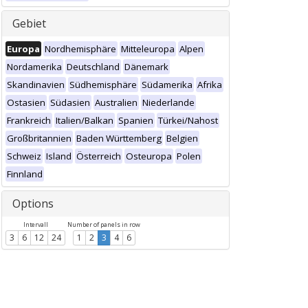
Gebiet
Europa
Nordhemisphäre
Mitteleuropa
Alpen
Nordamerika
Deutschland
Dänemark
Skandinavien
Südhemisphäre
Südamerika
Afrika
Ostasien
Südasien
Australien
Niederlande
Frankreich
Italien/Balkan
Spanien
Türkei/Nahost
Großbritannien
Baden Württemberg
Belgien
Schweiz
Island
Österreich
Osteuropa
Polen
Finnland
Options
Intervall
Number of panels in row
3
6
12
24
1
2
3
4
6