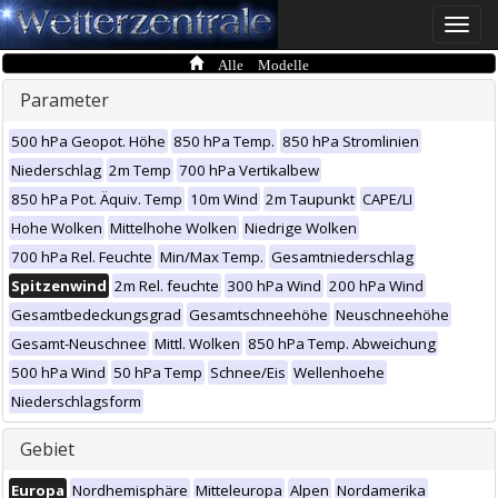
Toggle
naviga
Alle Modelle
Parameter
500 hPa Geopot. Höhe
850 hPa Temp.
850 hPa Stromlinien
Niederschlag
2m Temp
700 hPa Vertikalbew
850 hPa Pot. Äquiv. Temp
10m Wind
2m Taupunkt
CAPE/LI
Hohe Wolken
Mittelhohe Wolken
Niedrige Wolken
700 hPa Rel. Feuchte
Min/Max Temp.
Gesamtniederschlag
Spitzenwind
2m Rel. feuchte
300 hPa Wind
200 hPa Wind
Gesamtbedeckungsgrad
Gesamtschneehöhe
Neuschneehöhe
Gesamt-Neuschnee
Mittl. Wolken
850 hPa Temp. Abweichung
500 hPa Wind
50 hPa Temp
Schnee/Eis
Wellenhoehe
Niederschlagsform
Gebiet
Europa
Nordhemisphäre
Mitteleuropa
Alpen
Nordamerika