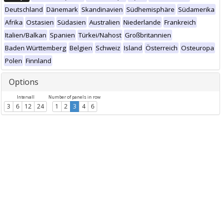
Deutschland
Dänemark
Skandinavien
Südhemisphäre
Südamerika
Afrika
Ostasien
Südasien
Australien
Niederlande
Frankreich
Italien/Balkan
Spanien
Türkei/Nahost
Großbritannien
Baden Württemberg
Belgien
Schweiz
Island
Österreich
Osteuropa
Polen
Finnland
Options
Intervall
Number of panels in row
3
6
12
24
1
2
3
4
6