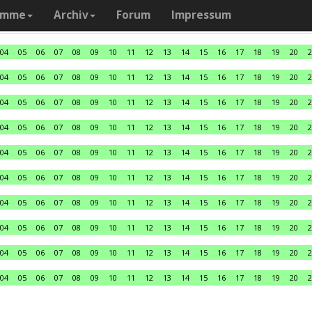
amme
Archiv
Forum
Impressum
04
05
06
07
08
09
10
11
12
13
14
15
16
17
18
19
20
2
04
05
06
07
08
09
10
11
12
13
14
15
16
17
18
19
20
2
04
05
06
07
08
09
10
11
12
13
14
15
16
17
18
19
20
2
04
05
06
07
08
09
10
11
12
13
14
15
16
17
18
19
20
2
04
05
06
07
08
09
10
11
12
13
14
15
16
17
18
19
20
2
04
05
06
07
08
09
10
11
12
13
14
15
16
17
18
19
20
2
04
05
06
07
08
09
10
11
12
13
14
15
16
17
18
19
20
2
04
05
06
07
08
09
10
11
12
13
14
15
16
17
18
19
20
2
04
05
06
07
08
09
10
11
12
13
14
15
16
17
18
19
20
2
04
05
06
07
08
09
10
11
12
13
14
15
16
17
18
19
20
2