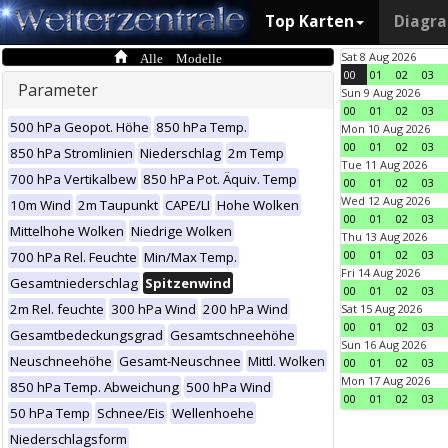
Top Karten
Diagr
Alle Modelle
Sat 8 Aug 2026
00
01
02
03
Parameter
Sun 9 Aug 2026
00
01
02
03
500 hPa Geopot. Höhe
850 hPa Temp.
Mon 10 Aug 2026
00
01
02
03
850 hPa Stromlinien
Niederschlag
2m Temp
Tue 11 Aug 2026
700 hPa Vertikalbew
850 hPa Pot. Äquiv. Temp
00
01
02
03
Wed 12 Aug 2026
10m Wind
2m Taupunkt
CAPE/LI
Hohe Wolken
00
01
02
03
Mittelhohe Wolken
Niedrige Wolken
Thu 13 Aug 2026
00
01
02
03
700 hPa Rel. Feuchte
Min/Max Temp.
Fri 14 Aug 2026
Gesamtniederschlag
Spitzenwind
00
01
02
03
2m Rel. feuchte
300 hPa Wind
200 hPa Wind
Sat 15 Aug 2026
00
01
02
03
Gesamtbedeckungsgrad
Gesamtschneehöhe
Sun 16 Aug 2026
Neuschneehöhe
Gesamt-Neuschnee
Mittl. Wolken
00
01
02
03
Mon 17 Aug 2026
850 hPa Temp. Abweichung
500 hPa Wind
00
01
02
03
50 hPa Temp
Schnee/Eis
Wellenhoehe
Niederschlagsform