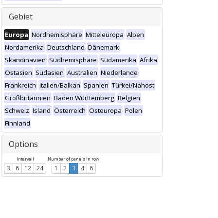
Gebiet
Europa
Nordhemisphäre
Mitteleuropa
Alpen
Nordamerika
Deutschland
Dänemark
Skandinavien
Südhemisphäre
Südamerika
Afrika
Ostasien
Südasien
Australien
Niederlande
Frankreich
Italien/Balkan
Spanien
Türkei/Nahost
Großbritannien
Baden Württemberg
Belgien
Schweiz
Island
Österreich
Osteuropa
Polen
Finnland
Options
Intervall
Number of panels in row
3
6
12
24
1
2
3
4
6