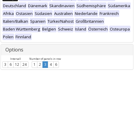
Deutschland
Dänemark
Skandinavien
Südhemisphäre
Südamerika
Afrika
Ostasien
Südasien
Australien
Niederlande
Frankreich
Italien/Balkan
Spanien
Türkei/Nahost
Großbritannien
Baden Württemberg
Belgien
Schweiz
Island
Österreich
Osteuropa
Polen
Finnland
Options
Intervall
Number of panels in row
3
6
12
24
1
2
3
4
6