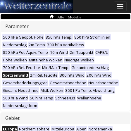
Toggle
naviga
Alle Modelle
Parameter
500 hPa Geopot. Höhe
850 hPa Temp.
850 hPa Stromlinien
Niederschlag
2m Temp
700 hPa Vertikalbew
850 hPa Pot. Äquiv. Temp
10m Wind
2m Taupunkt
CAPE/LI
Hohe Wolken
Mittelhohe Wolken
Niedrige Wolken
700 hPa Rel. Feuchte
Min/Max Temp.
Gesamtniederschlag
Spitzenwind
2m Rel. feuchte
300 hPa Wind
200 hPa Wind
Gesamtbedeckungsgrad
Gesamtschneehöhe
Neuschneehöhe
Gesamt-Neuschnee
Mittl. Wolken
850 hPa Temp. Abweichung
500 hPa Wind
50 hPa Temp
Schnee/Eis
Wellenhoehe
Niederschlagsform
Gebiet
Europa
Nordhemisphäre
Mitteleuropa
Alpen
Nordamerika