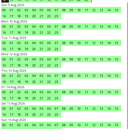
Sun 9 Aug 2026
00
01
02
03
04
05
06
07
08
09
10
11
12
13
14
15
16
17
18
19
20
21
22
23
Mon 10 Aug 2026
00
01
02
03
04
05
06
07
08
09
10
11
12
13
14
15
16
17
18
19
20
21
22
23
Tue 11 Aug 2026
00
01
02
03
04
05
06
07
08
09
10
11
12
13
14
15
16
17
18
19
20
21
22
23
Wed 12 Aug 2026
00
01
02
03
04
05
06
07
08
09
10
11
12
13
14
15
16
17
18
19
20
21
22
23
Thu 13 Aug 2026
00
01
02
03
04
05
06
07
08
09
10
11
12
13
14
15
16
17
18
19
20
21
22
23
Fri 14 Aug 2026
00
01
02
03
04
05
06
07
08
09
10
11
12
13
14
15
16
17
18
19
20
21
22
23
Sat 15 Aug 2026
00
01
02
03
04
05
06
07
08
09
10
11
12
13
14
15
16
17
18
19
20
21
22
23
Sun 16 Aug 2026
00
01
02
03
04
05
06
07
08
09
10
11
12
13
14
15