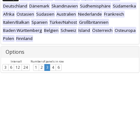
Deutschland
Dänemark
Skandinavien
Südhemisphäre
Südamerika
Afrika
Ostasien
Südasien
Australien
Niederlande
Frankreich
Italien/Balkan
Spanien
Türkei/Nahost
Großbritannien
Baden Württemberg
Belgien
Schweiz
Island
Österreich
Osteuropa
Polen
Finnland
Options
Intervall
Number of panels in row
3
6
12
24
1
2
3
4
6