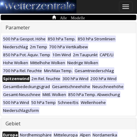
Toggle
naviga
Alle Modelle
Parameter
500 hPa Geopot. Höhe
850 hPa Temp.
850 hPa Stromlinien
Niederschlag
2m Temp
700 hPa Vertikalbew
850 hPa Pot. Äquiv. Temp
10m Wind
2m Taupunkt
CAPE/LI
Hohe Wolken
Mittelhohe Wolken
Niedrige Wolken
700 hPa Rel. Feuchte
Min/Max Temp.
Gesamtniederschlag
Spitzenwind
2m Rel. feuchte
300 hPa Wind
200 hPa Wind
Gesamtbedeckungsgrad
Gesamtschneehöhe
Neuschneehöhe
Gesamt-Neuschnee
Mittl. Wolken
850 hPa Temp. Abweichung
500 hPa Wind
50 hPa Temp
Schnee/Eis
Wellenhoehe
Niederschlagsform
Gebiet
Europa
Nordhemisphäre
Mitteleuropa
Alpen
Nordamerika