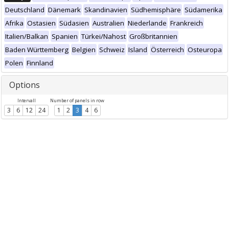
Deutschland
Dänemark
Skandinavien
Südhemisphäre
Südamerika
Afrika
Ostasien
Südasien
Australien
Niederlande
Frankreich
Italien/Balkan
Spanien
Türkei/Nahost
Großbritannien
Baden Württemberg
Belgien
Schweiz
Island
Österreich
Osteuropa
Polen
Finnland
Options
Intervall
Number of panels in row
3
6
12
24
1
2
3
4
6