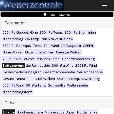
Toggle
naviga
Alle Modelle
Parameter
500 hPa Geopot. Höhe
850 hPa Temp.
850 hPa Stromlinien
Niederschlag
2m Temp
700 hPa Vertikalbew
850 hPa Pot. Äquiv. Temp
10m Wind
2m Taupunkt
CAPE/LI
Hohe Wolken
Mittelhohe Wolken
Niedrige Wolken
700 hPa Rel. Feuchte
Min/Max Temp.
Gesamtniederschlag
Spitzenwind
2m Rel. feuchte
300 hPa Wind
200 hPa Wind
Gesamtbedeckungsgrad
Gesamtschneehöhe
Neuschneehöhe
Gesamt-Neuschnee
Mittl. Wolken
850 hPa Temp. Abweichung
500 hPa Wind
50 hPa Temp
Schnee/Eis
Wellenhoehe
Niederschlagsform
Gebiet
Europa
Nordhemisphäre
Mitteleuropa
Alpen
Nordamerika