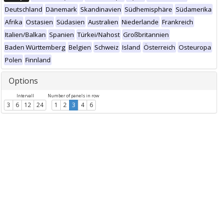
Deutschland
Dänemark
Skandinavien
Südhemisphäre
Südamerika
Afrika
Ostasien
Südasien
Australien
Niederlande
Frankreich
Italien/Balkan
Spanien
Türkei/Nahost
Großbritannien
Baden Württemberg
Belgien
Schweiz
Island
Österreich
Osteuropa
Polen
Finnland
Options
Intervall
Number of panels in row
3
6
12
24
1
2
3
4
6