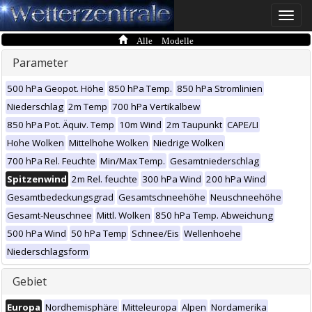
Toggle
naviga
Alle Modelle
Parameter
500 hPa Geopot. Höhe
850 hPa Temp.
850 hPa Stromlinien
Niederschlag
2m Temp
700 hPa Vertikalbew
850 hPa Pot. Äquiv. Temp
10m Wind
2m Taupunkt
CAPE/LI
Hohe Wolken
Mittelhohe Wolken
Niedrige Wolken
700 hPa Rel. Feuchte
Min/Max Temp.
Gesamtniederschlag
Spitzenwind
2m Rel. feuchte
300 hPa Wind
200 hPa Wind
Gesamtbedeckungsgrad
Gesamtschneehöhe
Neuschneehöhe
Gesamt-Neuschnee
Mittl. Wolken
850 hPa Temp. Abweichung
500 hPa Wind
50 hPa Temp
Schnee/Eis
Wellenhoehe
Niederschlagsform
Gebiet
Europa
Nordhemisphäre
Mitteleuropa
Alpen
Nordamerika