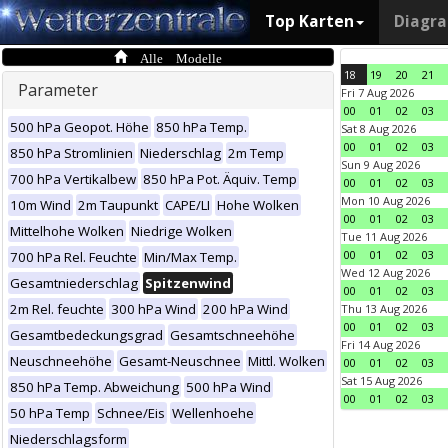
Top Karten
Diagr
Alle Modelle
18
19
20
21
Parameter
Fri 7 Aug 2026
00
01
02
03
500 hPa Geopot. Höhe
850 hPa Temp.
Sat 8 Aug 2026
00
01
02
03
850 hPa Stromlinien
Niederschlag
2m Temp
Sun 9 Aug 2026
700 hPa Vertikalbew
850 hPa Pot. Äquiv. Temp
00
01
02
03
Mon 10 Aug 2026
10m Wind
2m Taupunkt
CAPE/LI
Hohe Wolken
00
01
02
03
Mittelhohe Wolken
Niedrige Wolken
Tue 11 Aug 2026
00
01
02
03
700 hPa Rel. Feuchte
Min/Max Temp.
Wed 12 Aug 2026
Gesamtniederschlag
Spitzenwind
00
01
02
03
2m Rel. feuchte
300 hPa Wind
200 hPa Wind
Thu 13 Aug 2026
00
01
02
03
Gesamtbedeckungsgrad
Gesamtschneehöhe
Fri 14 Aug 2026
Neuschneehöhe
Gesamt-Neuschnee
Mittl. Wolken
00
01
02
03
Sat 15 Aug 2026
850 hPa Temp. Abweichung
500 hPa Wind
00
01
02
03
50 hPa Temp
Schnee/Eis
Wellenhoehe
Niederschlagsform