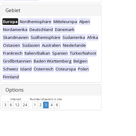
Gebiet
Europa
Nordhemisphäre
Mitteleuropa
Alpen
Nordamerika
Deutschland
Dänemark
Skandinavien
Südhemisphäre
Südamerika
Afrika
Ostasien
Südasien
Australien
Niederlande
Frankreich
Italien/Balkan
Spanien
Türkei/Nahost
Großbritannien
Baden Württemberg
Belgien
Schweiz
Island
Österreich
Osteuropa
Polen
Finnland
Options
Intervall
Number of panels in row
3
6
12
24
1
2
3
4
6