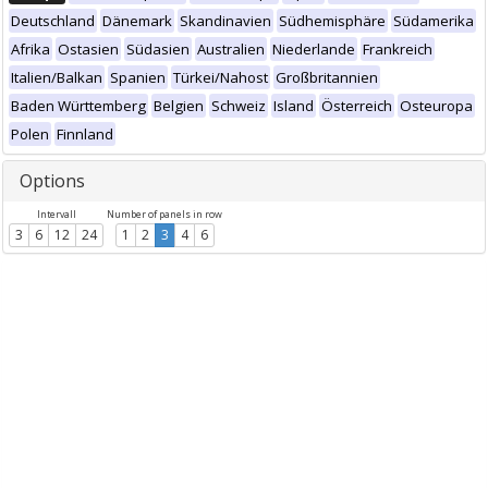
Deutschland
Dänemark
Skandinavien
Südhemisphäre
Südamerika
Afrika
Ostasien
Südasien
Australien
Niederlande
Frankreich
Italien/Balkan
Spanien
Türkei/Nahost
Großbritannien
Baden Württemberg
Belgien
Schweiz
Island
Österreich
Osteuropa
Polen
Finnland
Options
Intervall
Number of panels in row
3
6
12
24
1
2
3
4
6