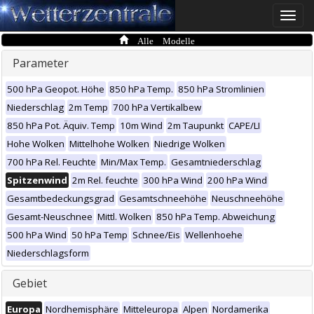
Toggle
naviga
Alle Modelle
Parameter
500 hPa Geopot. Höhe
850 hPa Temp.
850 hPa Stromlinien
Niederschlag
2m Temp
700 hPa Vertikalbew
850 hPa Pot. Äquiv. Temp
10m Wind
2m Taupunkt
CAPE/LI
Hohe Wolken
Mittelhohe Wolken
Niedrige Wolken
700 hPa Rel. Feuchte
Min/Max Temp.
Gesamtniederschlag
Spitzenwind
2m Rel. feuchte
300 hPa Wind
200 hPa Wind
Gesamtbedeckungsgrad
Gesamtschneehöhe
Neuschneehöhe
Gesamt-Neuschnee
Mittl. Wolken
850 hPa Temp. Abweichung
500 hPa Wind
50 hPa Temp
Schnee/Eis
Wellenhoehe
Niederschlagsform
Gebiet
Europa
Nordhemisphäre
Mitteleuropa
Alpen
Nordamerika