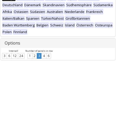
Deutschland
Dänemark
Skandinavien
Südhemisphäre
Südamerika
Afrika
Ostasien
Südasien
Australien
Niederlande
Frankreich
Italien/Balkan
Spanien
Türkei/Nahost
Großbritannien
Baden Württemberg
Belgien
Schweiz
Island
Österreich
Osteuropa
Polen
Finnland
Options
Intervall
Number of panels in row
3
6
12
24
1
2
3
4
6