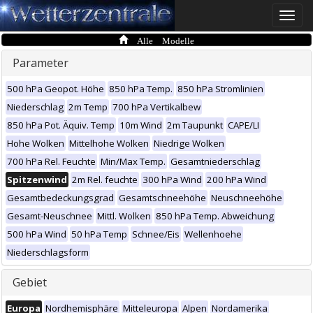
Toggle
naviga
Alle Modelle
Parameter
500 hPa Geopot. Höhe
850 hPa Temp.
850 hPa Stromlinien
Niederschlag
2m Temp
700 hPa Vertikalbew
850 hPa Pot. Äquiv. Temp
10m Wind
2m Taupunkt
CAPE/LI
Hohe Wolken
Mittelhohe Wolken
Niedrige Wolken
700 hPa Rel. Feuchte
Min/Max Temp.
Gesamtniederschlag
Spitzenwind
2m Rel. feuchte
300 hPa Wind
200 hPa Wind
Gesamtbedeckungsgrad
Gesamtschneehöhe
Neuschneehöhe
Gesamt-Neuschnee
Mittl. Wolken
850 hPa Temp. Abweichung
500 hPa Wind
50 hPa Temp
Schnee/Eis
Wellenhoehe
Niederschlagsform
Gebiet
Europa
Nordhemisphäre
Mitteleuropa
Alpen
Nordamerika