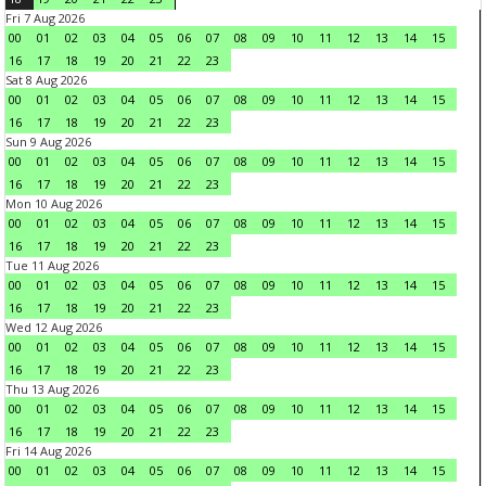
Fri 7 Aug 2026
00
01
02
03
04
05
06
07
08
09
10
11
12
13
14
15
16
17
18
19
20
21
22
23
Sat 8 Aug 2026
00
01
02
03
04
05
06
07
08
09
10
11
12
13
14
15
16
17
18
19
20
21
22
23
Sun 9 Aug 2026
00
01
02
03
04
05
06
07
08
09
10
11
12
13
14
15
16
17
18
19
20
21
22
23
Mon 10 Aug 2026
00
01
02
03
04
05
06
07
08
09
10
11
12
13
14
15
16
17
18
19
20
21
22
23
Tue 11 Aug 2026
00
01
02
03
04
05
06
07
08
09
10
11
12
13
14
15
16
17
18
19
20
21
22
23
Wed 12 Aug 2026
00
01
02
03
04
05
06
07
08
09
10
11
12
13
14
15
16
17
18
19
20
21
22
23
Thu 13 Aug 2026
00
01
02
03
04
05
06
07
08
09
10
11
12
13
14
15
16
17
18
19
20
21
22
23
Fri 14 Aug 2026
00
01
02
03
04
05
06
07
08
09
10
11
12
13
14
15