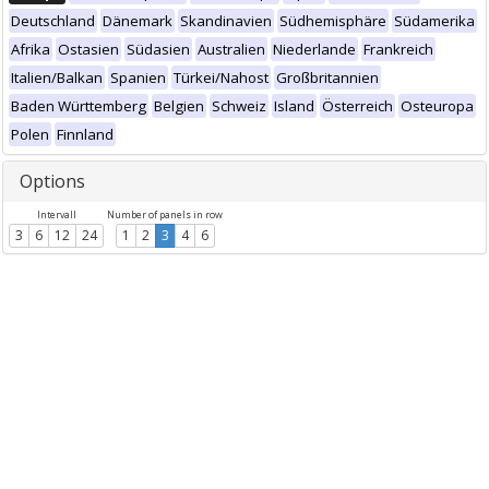
Deutschland
Dänemark
Skandinavien
Südhemisphäre
Südamerika
Afrika
Ostasien
Südasien
Australien
Niederlande
Frankreich
Italien/Balkan
Spanien
Türkei/Nahost
Großbritannien
Baden Württemberg
Belgien
Schweiz
Island
Österreich
Osteuropa
Polen
Finnland
Options
Intervall
Number of panels in row
3
6
12
24
1
2
3
4
6