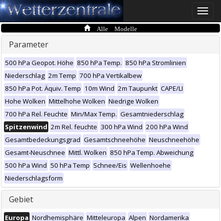
Toggle
naviga
Alle Modelle
Parameter
500 hPa Geopot. Höhe
850 hPa Temp.
850 hPa Stromlinien
Niederschlag
2m Temp
700 hPa Vertikalbew
850 hPa Pot. Äquiv. Temp
10m Wind
2m Taupunkt
CAPE/LI
Hohe Wolken
Mittelhohe Wolken
Niedrige Wolken
700 hPa Rel. Feuchte
Min/Max Temp.
Gesamtniederschlag
Spitzenwind
2m Rel. feuchte
300 hPa Wind
200 hPa Wind
Gesamtbedeckungsgrad
Gesamtschneehöhe
Neuschneehöhe
Gesamt-Neuschnee
Mittl. Wolken
850 hPa Temp. Abweichung
500 hPa Wind
50 hPa Temp
Schnee/Eis
Wellenhoehe
Niederschlagsform
Gebiet
Europa
Nordhemisphäre
Mitteleuropa
Alpen
Nordamerika