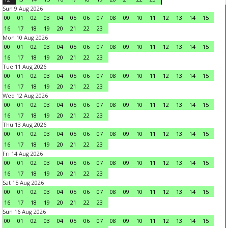
Sun 9 Aug 2026
00
01
02
03
04
05
06
07
08
09
10
11
12
13
14
15
16
17
18
19
20
21
22
23
Mon 10 Aug 2026
00
01
02
03
04
05
06
07
08
09
10
11
12
13
14
15
16
17
18
19
20
21
22
23
Tue 11 Aug 2026
00
01
02
03
04
05
06
07
08
09
10
11
12
13
14
15
16
17
18
19
20
21
22
23
Wed 12 Aug 2026
00
01
02
03
04
05
06
07
08
09
10
11
12
13
14
15
16
17
18
19
20
21
22
23
Thu 13 Aug 2026
00
01
02
03
04
05
06
07
08
09
10
11
12
13
14
15
16
17
18
19
20
21
22
23
Fri 14 Aug 2026
00
01
02
03
04
05
06
07
08
09
10
11
12
13
14
15
16
17
18
19
20
21
22
23
Sat 15 Aug 2026
00
01
02
03
04
05
06
07
08
09
10
11
12
13
14
15
16
17
18
19
20
21
22
23
Sun 16 Aug 2026
00
01
02
03
04
05
06
07
08
09
10
11
12
13
14
15