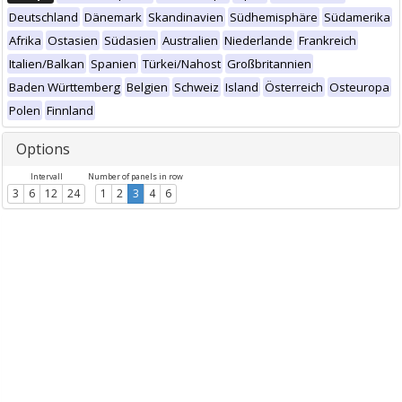
Deutschland
Dänemark
Skandinavien
Südhemisphäre
Südamerika
Afrika
Ostasien
Südasien
Australien
Niederlande
Frankreich
Italien/Balkan
Spanien
Türkei/Nahost
Großbritannien
Baden Württemberg
Belgien
Schweiz
Island
Österreich
Osteuropa
Polen
Finnland
Options
Intervall
Number of panels in row
3
6
12
24
1
2
3
4
6