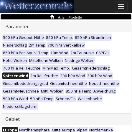
Toggle
naviga
Alle Modelle
Parameter
500 hPa Geopot. Höhe
850 hPa Temp.
850 hPa Stromlinien
Niederschlag
2m Temp
700 hPa Vertikalbew
850 hPa Pot. Äquiv. Temp
10m Wind
2m Taupunkt
CAPE/LI
Hohe Wolken
Mittelhohe Wolken
Niedrige Wolken
700 hPa Rel. Feuchte
Min/Max Temp.
Gesamtniederschlag
Spitzenwind
2m Rel. feuchte
300 hPa Wind
200 hPa Wind
Gesamtbedeckungsgrad
Gesamtschneehöhe
Neuschneehöhe
Gesamt-Neuschnee
Mittl. Wolken
850 hPa Temp. Abweichung
500 hPa Wind
50 hPa Temp
Schnee/Eis
Wellenhoehe
Niederschlagsform
Gebiet
Europa
Nordhemisphäre
Mitteleuropa
Alpen
Nordamerika