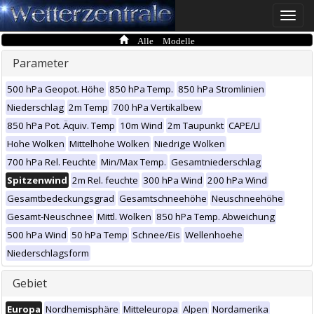
Toggle
naviga
Alle Modelle
Parameter
500 hPa Geopot. Höhe
850 hPa Temp.
850 hPa Stromlinien
Niederschlag
2m Temp
700 hPa Vertikalbew
850 hPa Pot. Äquiv. Temp
10m Wind
2m Taupunkt
CAPE/LI
Hohe Wolken
Mittelhohe Wolken
Niedrige Wolken
700 hPa Rel. Feuchte
Min/Max Temp.
Gesamtniederschlag
Spitzenwind
2m Rel. feuchte
300 hPa Wind
200 hPa Wind
Gesamtbedeckungsgrad
Gesamtschneehöhe
Neuschneehöhe
Gesamt-Neuschnee
Mittl. Wolken
850 hPa Temp. Abweichung
500 hPa Wind
50 hPa Temp
Schnee/Eis
Wellenhoehe
Niederschlagsform
Gebiet
Europa
Nordhemisphäre
Mitteleuropa
Alpen
Nordamerika