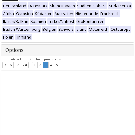
Deutschland
Dänemark
Skandinavien
Südhemisphäre
Südamerika
Afrika
Ostasien
Südasien
Australien
Niederlande
Frankreich
Italien/Balkan
Spanien
Türkei/Nahost
Großbritannien
Baden Württemberg
Belgien
Schweiz
Island
Österreich
Osteuropa
Polen
Finnland
Options
Intervall
Number of panels in row
3
6
12
24
1
2
3
4
6