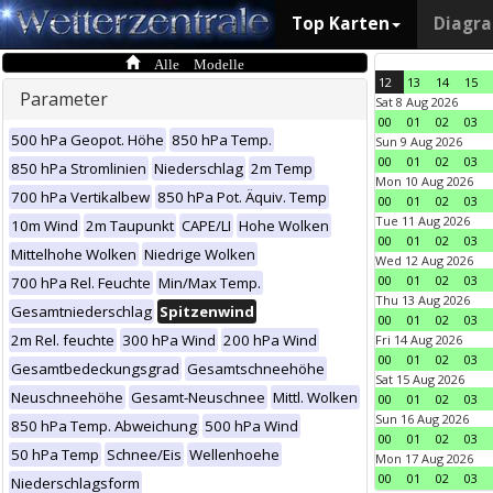
Top Karten
Diagr
Alle Modelle
12
13
14
15
Parameter
Sat 8 Aug 2026
00
01
02
03
500 hPa Geopot. Höhe
850 hPa Temp.
Sun 9 Aug 2026
00
01
02
03
850 hPa Stromlinien
Niederschlag
2m Temp
Mon 10 Aug 2026
700 hPa Vertikalbew
850 hPa Pot. Äquiv. Temp
00
01
02
03
Tue 11 Aug 2026
10m Wind
2m Taupunkt
CAPE/LI
Hohe Wolken
00
01
02
03
Mittelhohe Wolken
Niedrige Wolken
Wed 12 Aug 2026
00
01
02
03
700 hPa Rel. Feuchte
Min/Max Temp.
Thu 13 Aug 2026
Gesamtniederschlag
Spitzenwind
00
01
02
03
2m Rel. feuchte
300 hPa Wind
200 hPa Wind
Fri 14 Aug 2026
00
01
02
03
Gesamtbedeckungsgrad
Gesamtschneehöhe
Sat 15 Aug 2026
Neuschneehöhe
Gesamt-Neuschnee
Mittl. Wolken
00
01
02
03
Sun 16 Aug 2026
850 hPa Temp. Abweichung
500 hPa Wind
00
01
02
03
50 hPa Temp
Schnee/Eis
Wellenhoehe
Mon 17 Aug 2026
00
01
02
03
Niederschlagsform