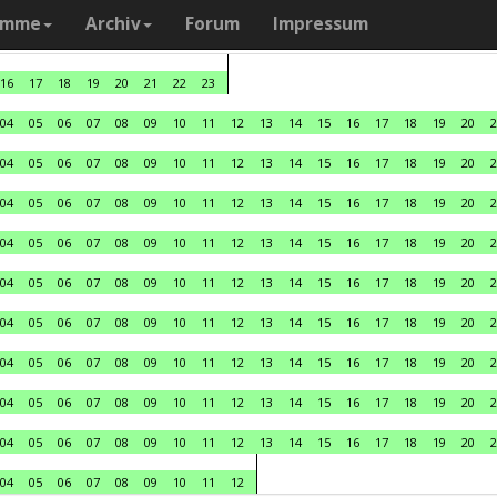
amme
Archiv
Forum
Impressum
16
17
18
19
20
21
22
23
04
05
06
07
08
09
10
11
12
13
14
15
16
17
18
19
20
2
04
05
06
07
08
09
10
11
12
13
14
15
16
17
18
19
20
2
04
05
06
07
08
09
10
11
12
13
14
15
16
17
18
19
20
2
04
05
06
07
08
09
10
11
12
13
14
15
16
17
18
19
20
2
04
05
06
07
08
09
10
11
12
13
14
15
16
17
18
19
20
2
04
05
06
07
08
09
10
11
12
13
14
15
16
17
18
19
20
2
04
05
06
07
08
09
10
11
12
13
14
15
16
17
18
19
20
2
04
05
06
07
08
09
10
11
12
13
14
15
16
17
18
19
20
2
04
05
06
07
08
09
10
11
12
13
14
15
16
17
18
19
20
2
04
05
06
07
08
09
10
11
12