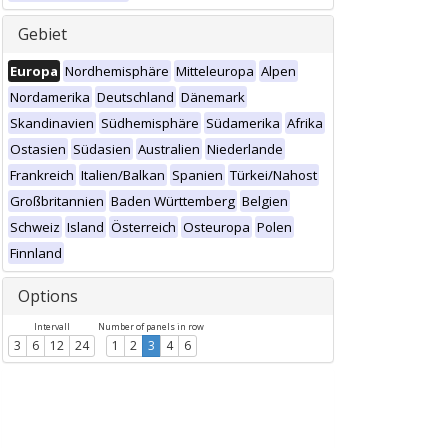
Gebiet
Europa
Nordhemisphäre
Mitteleuropa
Alpen
Nordamerika
Deutschland
Dänemark
Skandinavien
Südhemisphäre
Südamerika
Afrika
Ostasien
Südasien
Australien
Niederlande
Frankreich
Italien/Balkan
Spanien
Türkei/Nahost
Großbritannien
Baden Württemberg
Belgien
Schweiz
Island
Österreich
Osteuropa
Polen
Finnland
Options
Intervall
Number of panels in row
3
6
12
24
1
2
3
4
6