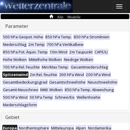
Toggle
naviga
Alle Modelle
Parameter
500 hPa Geopot. Höhe
850 hPa Temp.
850 hPa Stromlinien
Niederschlag
2m Temp
700 hPa Vertikalbew
850 hPa Pot. Äquiv. Temp
10m Wind
2m Taupunkt
CAPE/LI
Hohe Wolken
Mittelhohe Wolken
Niedrige Wolken
700 hPa Rel. Feuchte
Min/Max Temp.
Gesamtniederschlag
Spitzenwind
2m Rel. feuchte
300 hPa Wind
200 hPa Wind
Gesamtbedeckungsgrad
Gesamtschneehöhe
Neuschneehöhe
Gesamt-Neuschnee
Mittl. Wolken
850 hPa Temp. Abweichung
500 hPa Wind
50 hPa Temp
Schnee/Eis
Wellenhoehe
Niederschlagsform
Gebiet
Europa
Nordhemisphäre
Mitteleuropa
Alpen
Nordamerika