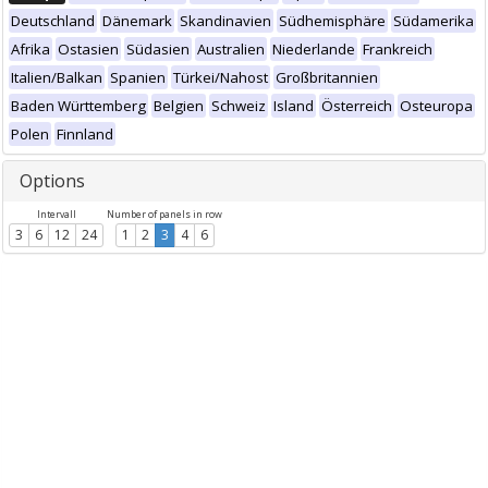
Deutschland
Dänemark
Skandinavien
Südhemisphäre
Südamerika
Afrika
Ostasien
Südasien
Australien
Niederlande
Frankreich
Italien/Balkan
Spanien
Türkei/Nahost
Großbritannien
Baden Württemberg
Belgien
Schweiz
Island
Österreich
Osteuropa
Polen
Finnland
Options
Intervall
Number of panels in row
3
6
12
24
1
2
3
4
6